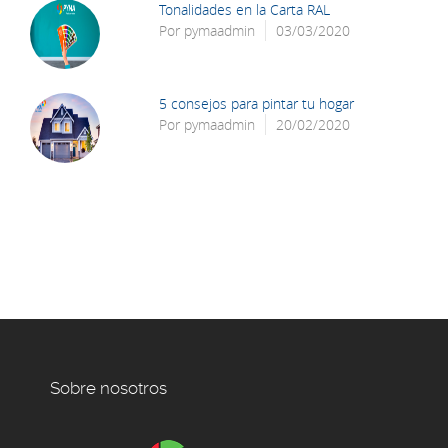
Tonalidades en la Carta RAL
Por
pymaadmin
03/03/2020
5 consejos para pintar tu hogar
Por
pymaadmin
20/02/2020
Sobre nosotros