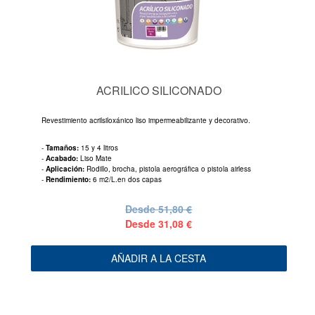
ACRILICO SILICONADO
Revestimiento acrilsiloxánico liso impermeabilizante y decorativo.
-
Tamaños:
15 y 4 litros
-
Acabado:
Liso Mate
-
Aplicación:
Rodillo, brocha, pistola aerográfica o pistola airless
-
Rendimiento:
6 m2/L.en dos capas
Desde
51,80 €
Desde
31,08 €
AÑADIR A LA CESTA