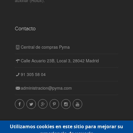
auxiliar (Rolux).
Contacto
Central de compras Pyma
Calle Acuario 23B, Local 3, 28042 Madrid
91 305 58 04
administracion@pyma.com
© Central de compras Pyma SL. Todos los derechos
Utilizamos cookies en este sitio para mejorar su
reservados. 2015-2016 |
Política de cookies