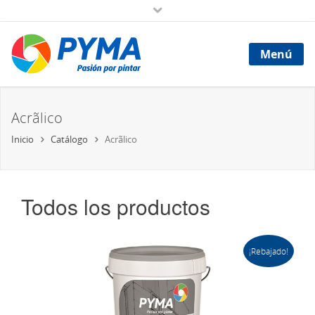
Menú
Acrã­lico
Inicio
Catálogo
Acrã­lico
Todos los productos
¡Rebajado!