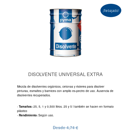
¡Rebajado!
DISOLVENTE UNIVERSAL EXTRA
Mezcla de disolventes orgánicos, cetonas y ésteres para disolver
pinturas, esmaltes y barnices con amplio es-pectro de uso. Ausencia de
disolventes recuperados.
-
Tamaños:
25, 5, 1 y 0,500 litros. 25 y 5 l también se hacen en formato
plástico
-
Rendimiento:
Según uso.
Desde
4,74 €