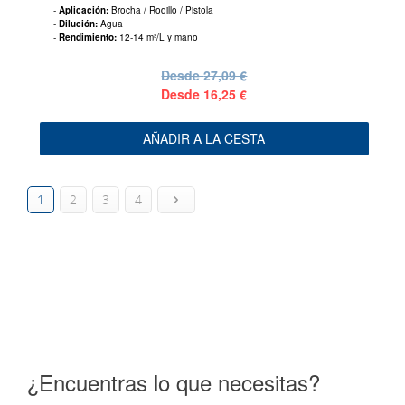
-
Aplicación:
Brocha / Rodillo / Pistola
-
Dilución:
Agua
-
Rendimiento:
12-14 m²/L y mano
Desde
27,09 €
Desde
16,25 €
AÑADIR A LA CESTA
1
2
3
4
¿Encuentras lo que necesitas?