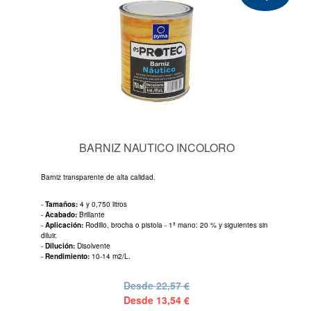
BARNIZ NAUTICO INCOLORO
Barniz transparente de alta calidad.
-
Tamaños:
4 y 0,750 litros
-
Acabado:
Brillante
-
Aplicación:
Rodillo, brocha o pistola - 1ª mano: 20 % y siguientes sin
diluir.
-
Dilución:
Disolvente
-
Rendimiento:
10-14 m2/L.
Desde
22,57 €
Desde
13,54 €