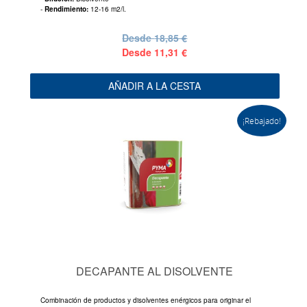
-
Rendimiento:
12-16 m2/l.
Desde
18,85 €
Desde
11,31 €
AÑADIR A LA CESTA
¡Rebajado!
DECAPANTE AL DISOLVENTE
Combinación de productos y disolventes enérgicos para originar el