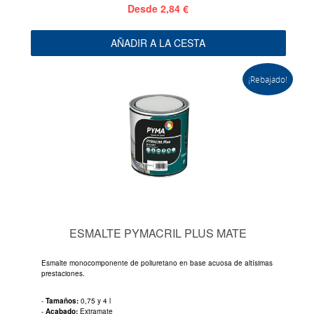
Desde
2,84 €
AÑADIR A LA CESTA
¡Rebajado!
ESMALTE PYMACRIL PLUS MATE
Esmalte monocomponente de poliuretano en base acuosa de altísimas
prestaciones.
-
Tamaños:
0,75 y 4 l
-
Acabado:
Extramate