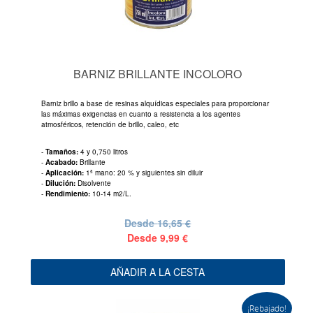
BARNIZ BRILLANTE INCOLORO
Barniz brillo a base de resinas alquídicas especiales para proporcionar
las máximas exigencias en cuanto a resistencia a los agentes
atmosféricos, retención de brillo, caleo, etc
-
Tamaños:
4 y 0,750 litros
-
Acabado:
Brillante
-
Aplicación:
1ª mano: 20 % y siguientes sin diluir
-
Dilución:
Disolvente
-
Rendimiento:
10-14 m2/L.
Desde
16,65 €
Desde
9,99 €
AÑADIR A LA CESTA
¡Rebajado!