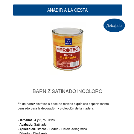
AÑADIR A LA CESTA
¡Rebajado!
BARNIZ SATINADO INCOLORO
Es un barniz sintético a base de resinas alquídicas especialmente
pensado para la decoración y protección de la madera.
-
Tamaños:
4 y 0,750 litros
-
Acabado:
Satinado
-
Aplicación:
Brocha / Rodillo / Pistola aerográfica
-
Dilución:
Disolvente