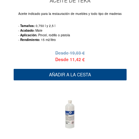
ACEITE DE TEKA
Aceite indicado para la restauración de muebles y todo tipo de maderas
-
Tamaños:
0,750 l y 2,5 l
-
Acabado:
Mate
-
Aplicación:
Pincel, rodillo o pistola
-
Rendimiento:
15 m2/litro
Desde
19,03 €
Desde
11,42 €
AÑADIR A LA CESTA