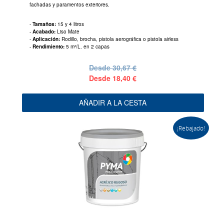
fachadas y paramentos exteriores.
-
Tamaños:
15 y 4 litros
-
Acabado:
Liso Mate
-
Aplicación:
Rodillo, brocha, pistola aerográfica o pistola airless
-
Rendimiento:
5 m²/L. en 2 capas
Desde
30,67 €
Desde
18,40 €
AÑADIR A LA CESTA
¡Rebajado!