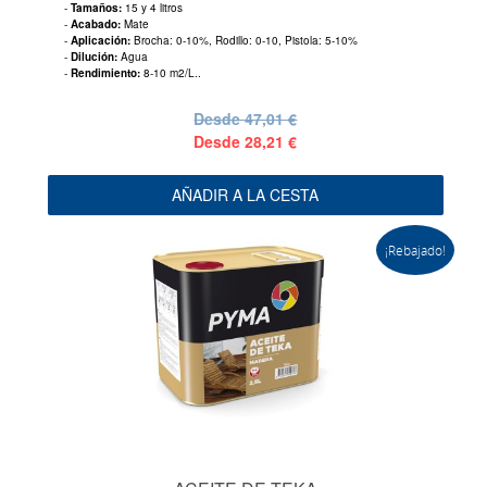
-
Tamaños:
15 y 4 litros
-
Acabado:
Mate
-
Aplicación:
Brocha: 0-10%, Rodillo: 0-10, Pistola: 5-10%
-
Dilución:
Agua
-
Rendimiento:
8-10 m2/L..
Desde
47,01 €
Desde
28,21 €
AÑADIR A LA CESTA
¡Rebajado!