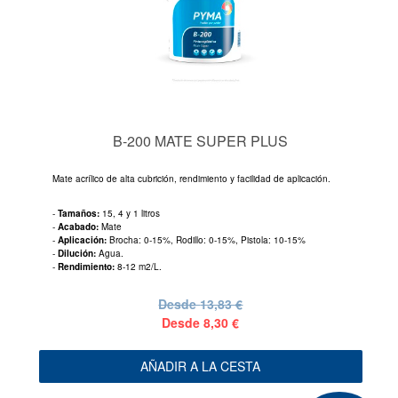
B-200 MATE SUPER PLUS
Mate acrílico de alta cubrición, rendimiento y facilidad de aplicación.
-
Tamaños:
15, 4 y 1 litros
-
Acabado:
Mate
-
Aplicación:
Brocha: 0-15%, Rodillo: 0-15%, Pistola: 10-15%
-
Dilución:
Agua.
-
Rendimiento:
8-12 m2/L.
Desde
13,83 €
Desde
8,30 €
AÑADIR A LA CESTA