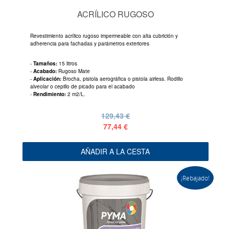
ACRÍLICO RUGOSO
Revestimiento acrílico rugoso impermeable con alta cubrición y
adherencia para fachadas y parámetros exteriores
-
Tamaños:
15 litros
-
Acabado:
Rugoso Mate
-
Aplicación:
Brocha, pistola aerográfica o pistola airless. Rodillo
alveolar o cepillo de picado para el acabado
-
Rendimiento:
2 m2/L.
129,43 €
77,44 €
AÑADIR A LA CESTA
¡Rebajado!