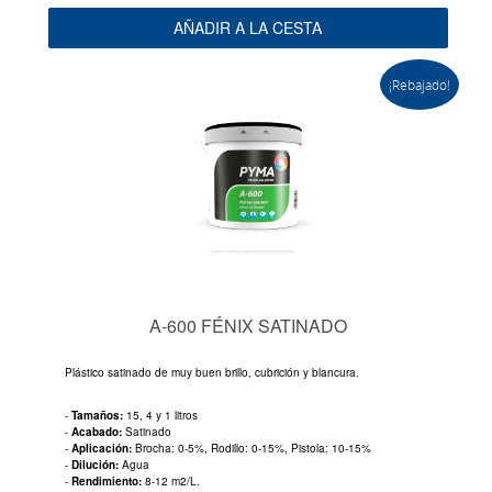
AÑADIR A LA CESTA
¡Rebajado!
A-600 FÉNIX SATINADO
Plástico satinado de muy buen brillo, cubrición y blancura.
-
Tamaños:
15, 4 y 1 litros
-
Acabado:
Satinado
-
Aplicación:
Brocha: 0-5%, Rodillo: 0-15%, Pistola: 10-15%
-
Dilución:
Agua
-
Rendimiento:
8-12 m2/L.