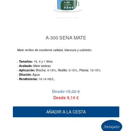
A-300 SENA MATE
Mate vinílico de excelente calidad, blancura y cubrición.
-
Tamaños:
15, 4 y 1 litros
-
Acabado:
Mate sedoso
-
Aplicación:
Brocha: 0-15%, Rodillo: 0-15%, Pistola: 10-15%
-
Dilución:
Agua
-
Rendimiento:
10-14 m2/L.
Desde
15,22 €
Desde
9,14 €
AÑADIR A LA CESTA
¡Rebajado!