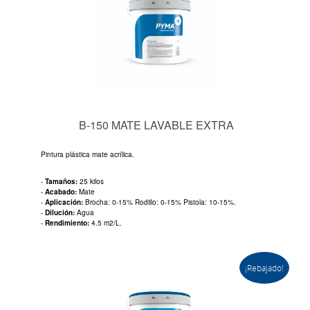
B-150 MATE LAVABLE EXTRA
Pintura plástica mate acrílica.
-
Tamaños:
25 kilos
-
Acabado:
Mate
-
Aplicación:
Brocha: 0-15% Rodillo: 0-15% Pistola: 10-15%.
-
Dilución:
Agua
-
Rendimiento:
4.5 m2/L.
¡Rebajado!