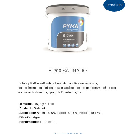
¡Rebajado!
B-200 SATINADO
Pintura plástica satinada a base de copolímeros acuosos,
especialmente concebida para el acabado sobre paredes y techos con
acabados texturados, tipo gotelé, rallados, etc.
-
Tamaños:
15, 8 y 4 litros
-
Acabado:
Satinado
-
Aplicación:
Brocha: 0-5%, Rodillo: 0-15%, Pistola: 10-15%
-
Dilución:
Agua
-
Rendimiento:
11-13 m2/L.