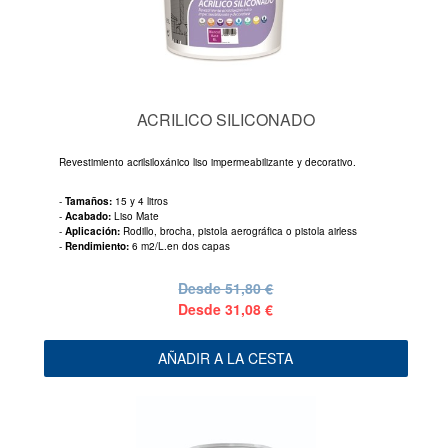
ACRILICO SILICONADO
Revestimiento acrilsiloxánico liso impermeabilizante y decorativo.
-
Tamaños:
15 y 4 litros
-
Acabado:
Liso Mate
-
Aplicación:
Rodillo, brocha, pistola aerográfica o pistola airless
-
Rendimiento:
6 m2/L.en dos capas
Desde
51,80 €
Desde
31,08 €
AÑADIR A LA CESTA