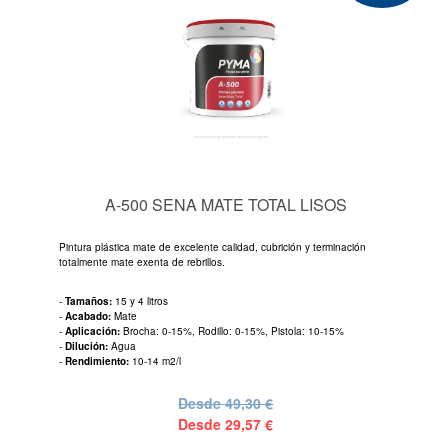
A-500 SENA MATE TOTAL LISOS
Pintura plástica mate de excelente calidad, cubrición y terminación
totalmente mate exenta de rebrillos.
-
Tamaños:
15 y 4 litros
-
Acabado:
Mate
-
Aplicación:
Brocha: 0-15%, Rodillo: 0-15%, Pistola: 10-15%
-
Dilución:
Agua
-
Rendimiento:
10-14 m2/l
Desde
49,30 €
Desde
29,57 €