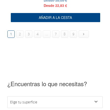
Desde
38,05 €
Desde
22,83 €
AÑADIR A LA CESTA
1
2
3
4
…
7
8
9
¿Encuentras lo que necesitas?
Elige tu superficie