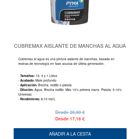
CUBREMAX AISLANTE DE MANCHAS AL AGUA
Cubremax al agua es una pintura aislante de manchas, basada en
resinas de tecnología en fase acuosa de última generación.
-
Tamaños:
15, 4 y 1 Litros
-
Acabado:
Mate profundo
-
Aplicación:
Brocha, rodillo o pistola
-
Dilución:
Agua. Brocha rodillo: Máx 10% primera mano. Pistola: 5-10%
Universal.
-
Rendimiento:
8-10 m2/L
Desde
28,60 €
Desde
17,16 €
AÑADIR A LA CESTA