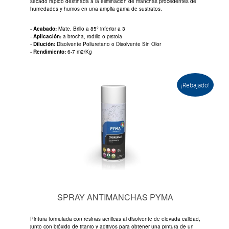
secado rápido destinada a la eliminación de manchas procedentes de
humedades y humos en una amplia gama de sustratos.
-
Acabado:
Mate. Brillo a 85º inferior a 3
-
Aplicación:
a brocha, rodillo o pistola
-
Dilución:
Disolvente Poliuretano o Disolvente Sin Olor
-
Rendimiento:
6-7 m2/Kg
¡Rebajado!
SPRAY ANTIMANCHAS PYMA
Pintura formulada con resinas acrílicas al disolvente de elevada calidad,
junto con bióxido de titanio y aditivos para obtener una pintura de un