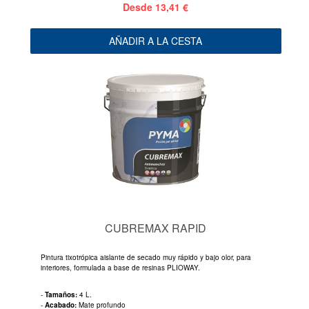
Desde
13,41 €
AÑADIR A LA CESTA
CUBREMAX RAPID
Pintura tixotrópica aislante de secado muy rápido y bajo olor, para
interiores, formulada a base de resinas PLIOWAY.
-
Tamaños:
4 L.
-
Acabado:
Mate profundo