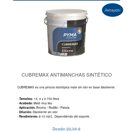
¡Rebajado!
CUBREMAX ANTIMANCHAS SINTÉTICO
CUBREMAX es una pintura tixotrópica mate sin olor en base disolvente.
-
Tamaños:
13, 4 y 0,750 litros
-
Acabado:
Mate muy liso
-
Aplicación:
Brocha / Rodillo / Pistola
-
Dilución:
Disolvente sin olor
-
Rendimiento:
8-10 m2/L. Dependiendo del soporte.
Desde
22,34 €