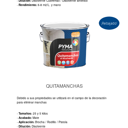
-
Dilución:
Disolvente Cubremax / Disolvente sintético
-
Rendimiento:
6-8 m2/L. y mano
¡Rebajado!
QUITAMANCHAS
Debido a sus propiedades se utilizará en el campo de la decoración
para eliminar manchas
-
Tamaños:
25 y 5 kilos
-
Acabado:
Mate
-
Aplicación:
Brocha / Rodillo / Pistola
-
Dilución:
Disolvente