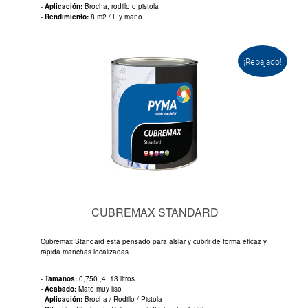
-
Aplicación:
Brocha, rodillo o pistola
-
Rendimiento:
8 m2 / L y mano
¡Rebajado!
CUBREMAX STANDARD
Cubremax Standard está pensado para aislar y cubrir de forma eficaz y
rápida manchas localizadas
-
Tamaños:
0,750 ,4 ,13 litros
-
Acabado:
Mate muy liso
-
Aplicación:
Brocha / Rodillo / Pistola