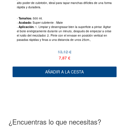
alto poder de cubrición, ideal para tapar manchas difíciles de una forma
rápida y duradera.
-
Tamaños:
500 ml.
-
Acabado:
Super cubriente - Mate
-
Aplicación:
1. Limpiar y desengrasar bien la superficie a pintar. Agitar
el bote enérgicamente durante un minuto, después de empezar a oírse
el ruido del mezclador. 2. Pinte con el envase en posición vertical en
pasadas rápidas y finas a una distancia de unos 25cm.,
13,12 €
7,87 €
AÑADIR A LA CESTA
¿Encuentras lo que necesitas?