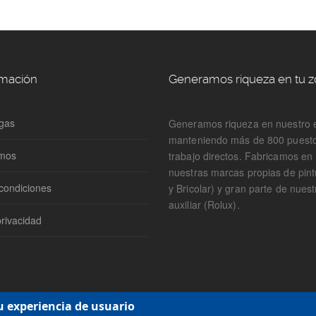
rmación
Generamos riqueza en tu 
gas
Generamos riqueza en nuestro 
manteniendo más de 800 puest
omos
trabajo directos. Fabricamos e
nuestras marcas propias de pin
condiciones
y Bricolar) y gran parte de nuest
auxiliar (Rolux).
privacidad
u experiencia de usuario
15-2016 |
Política de cookies