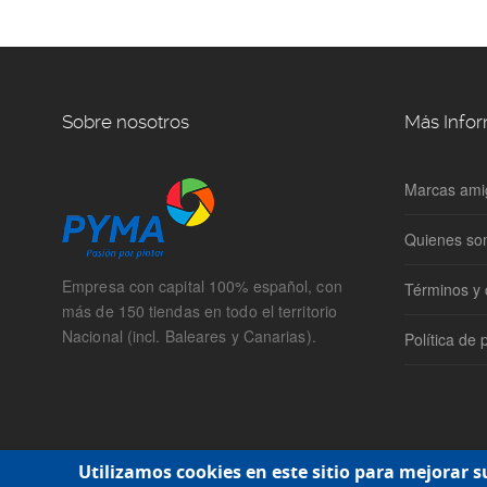
Sobre nosotros
Más Info
Marcas ami
Quienes s
Empresa con capital 100% español, con
Términos y 
más de 150 tiendas en todo el territorio
Nacional (incl. Baleares y Canarias).
Política de 
Utilizamos cookies en este sitio para mejorar s
© Central de compras Pyma SL. Todos los derechos reservados. 20