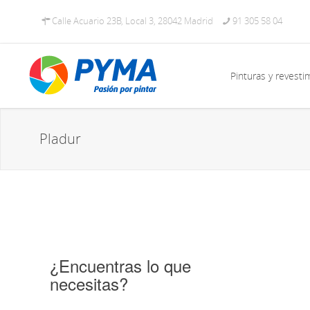
Calle Acuario 23B, Local 3, 28042 Madrid
91 305 58 04
Pinturas y revesti
Pladur
¿Encuentras lo que
necesitas?