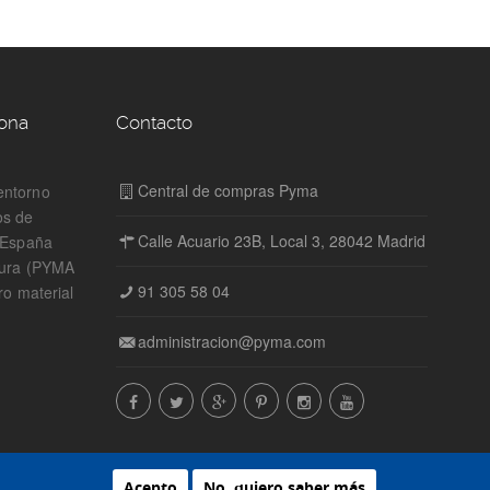
zona
Contacto
Central de compras Pyma
entorno
os de
Calle Acuario 23B, Local 3, 28042 Madrid
n España
tura (PYMA
91 305 58 04
ro material
administracion@pyma.com
Acepto
No, quiero saber más
Powered by