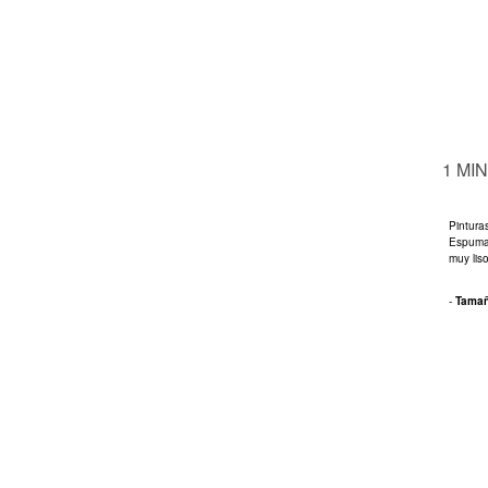
1 MI
Pinturas
Espuma
muy lis
-
Tama