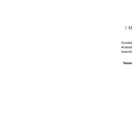
1 
Esmalte
Acabado
baranda
-
Tama