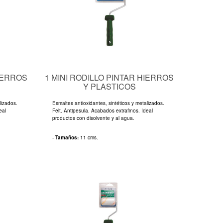
HIERROS
1 MINI RODILLO PINTAR HIERROS
Y PLASTICOS
lizados.
Esmaltes antioxidantes, sintéticos y metalizados.
eal
Felt. Antipesula. Acabados extrafinos. Ideal
productos con disolvente y al agua.
-
Tamaños:
11 cms.