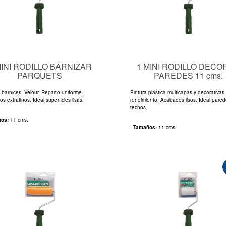
MINI RODILLO BARNIZAR
1 MINI RODILLO DECO
PARQUETS
PAREDES 11 cms.
 barnices. Velour. Reparto uniforme.
Pintura plástica multicapas y decorativa
 extrafinos. Ideal superficies lisas.
rendimiento. Acabados lisos. Ideal pared
techos.
ños:
11 cms.
-
Tamaños:
11 cms.