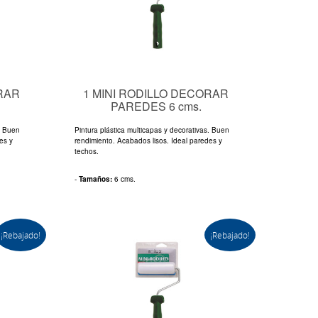
RAR
1 MINI RODILLO DECORAR
PAREDES 6 cms.
s. Buen
Pintura plástica multicapas y decorativas. Buen
es y
rendimiento. Acabados lisos. Ideal paredes y
techos.
-
Tamaños:
6 cms.
¡Rebajado!
¡Rebajado!