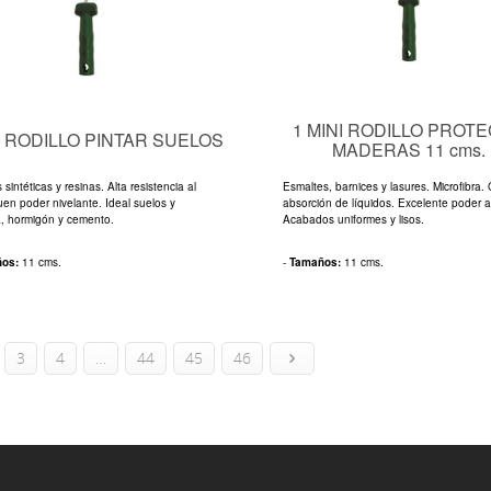
1 MINI RODILLO PROT
I RODILLO PINTAR SUELOS
MADERAS 11 cms.
 sintéticas y resinas. Alta resistencia al
Esmaltes, barnices y lasures. Microfibra.
uen poder nivelante. Ideal suelos y
absorción de líquidos. Excelente poder a
a, hormigón y cemento.
Acabados uniformes y lisos.
ños:
11 cms.
-
Tamaños:
11 cms.
3
4
…
44
45
46