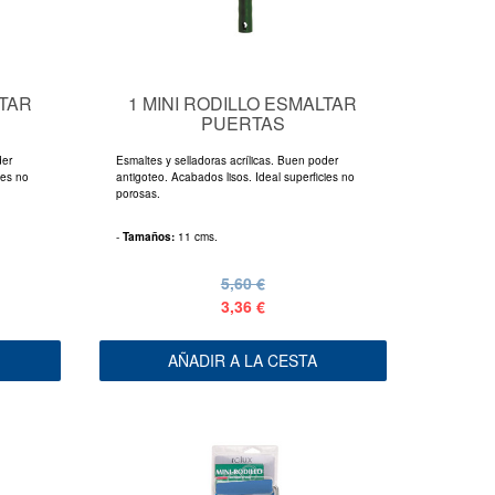
LTAR
1 MINI RODILLO ESMALTAR
PUERTAS
der
Esmaltes y selladoras acrílicas. Buen poder
ies no
antigoteo. Acabados lisos. Ideal superficies no
porosas.
-
Tamaños:
11 cms.
5,60 €
3,36 €
AÑADIR A LA CESTA