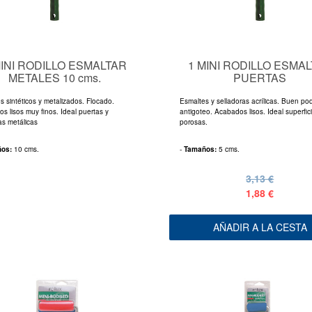
MINI RODILLO ESMALTAR
1 MINI RODILLO ESMA
METALES 10 cms.
PUERTAS
s sintéticos y metalizados. Flocado.
Esmaltes y selladoras acrílicas. Buen po
s lisos muy finos. Ideal puertas y
antigoteo. Acabados lisos. Ideal superfic
s metálicas
porosas.
ños:
10 cms.
-
Tamaños:
5 cms.
3,13 €
1,88 €
AÑADIR A LA CESTA