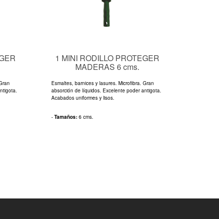
EGER
1 MINI RODILLO PROTEGER
MADERAS 6 cms.
 Gran
Esmaltes, barnices y lasures. Microfibra. Gran
ntigota.
absorción de líquidos. Excelente poder antigota.
Acabados uniformes y lisos.
-
Tamaños:
6 cms.