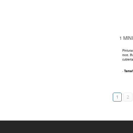
1 MIN
Pinturas
roce. B
cubiert
-
Tama
1
2