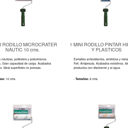
NI RODILLO MICROCRATER
1 MINI RODILLO PINTAR 
NAUTIC 10 cms.
Y PLASTICOS
 náuticas, poliésters y poliuretanos.
Esmaltes antioxidantes, sintéticos y meta
. Gran capacidad de carga. Acabados
Felt. Antipesula. Acabados extrafinos. Id
os. Ideal superficies no porosas.
productos con disolvente y al agua.
ños:
10 cms.
-
Tamaños:
6 cms.