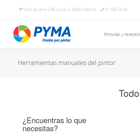
Calle Acuario 23B, Local 3, 28042 Madrid
91 305 58 04
Pinturas y revesti
Herramientas manuales del pintor
Todo
¿Encuentras lo que
necesitas?