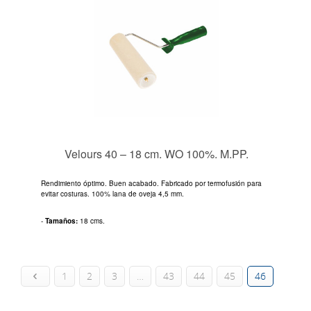
Velours 40 – 18 cm. WO 100%. M.PP.
Rendimiento óptimo. Buen acabado. Fabricado por termofusión para
evitar costuras. 100% lana de oveja 4,5 mm.
-
Tamaños:
18 cms.
1
2
3
…
43
44
45
46