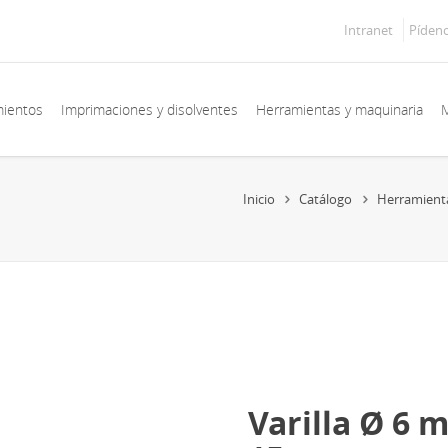
Intranet
Píden
mientos
Imprimaciones y disolventes
Herramientas y maquinaria
M
Inicio
Catálogo
Herramient
Varilla Ø 6 