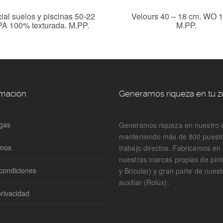
ial suelos y piscinas 50-22
Velours 40 – 18 cm. WO 
PA 100% texturada. M.PP.
M.PP.
rmación
Generamos riqueza en tu 
gas
Generamos riqueza en nuestro 
manteniendo más de 800 puest
omos
trabajo directos. Fabricamos e
nuestras marcas propias de pin
condiciones
y Bricolar) y gran parte de nuest
auxiliar (Rolux).
privacidad