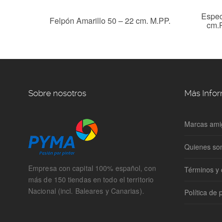
100%.
Espec
Felpón Amarillo 50 – 22 cm. M.PP.
cm.
Sobre nosotros
Más Info
Marcas ami
Quienes s
Empresa con capital 100% español, con
Términos y 
más de 150 tiendas en todo el territorio
Nacional (incl. Baleares y Canarias).
Política de 