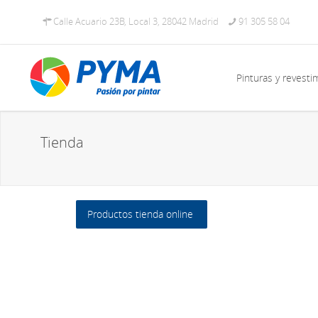
Calle Acuario 23B, Local 3, 28042 Madrid
91 305 58 04
Pinturas y revesti
Tienda
Productos tienda online