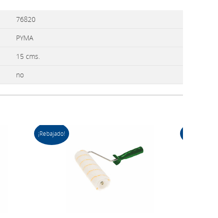
76820
PYMA
15 cms.
no
¡Rebajado!
¡Rebajado!