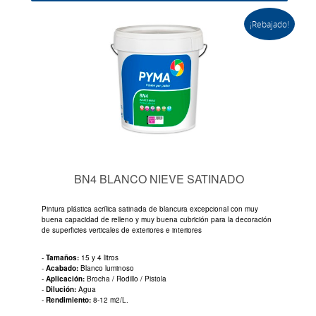
¡Rebajado!
BN4 BLANCO NIEVE SATINADO
Pintura plástica acrílica satinada de blancura excepcional con muy
buena capacidad de relleno y muy buena cubrición para la decoración
de superficies verticales de exteriores e interiores
-
Tamaños:
15 y 4 litros
-
Acabado:
Blanco luminoso
-
Aplicación:
Brocha / Rodillo / Pistola
-
Dilución:
Agua
-
Rendimiento:
8-12 m2/L.