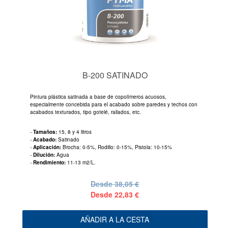
B-200 SATINADO
Pintura plástica satinada a base de copolímeros acuosos,
especialmente concebida para el acabado sobre paredes y techos con
acabados texturados, tipo gotelé, rallados, etc.
-
Tamaños:
15, 8 y 4 litros
-
Acabado:
Satinado
-
Aplicación:
Brocha: 0-5%, Rodillo: 0-15%, Pistola: 10-15%
-
Dilución:
Agua
-
Rendimiento:
11-13 m2/L.
Desde
38,05 €
Desde
22,83 €
AÑADIR A LA CESTA