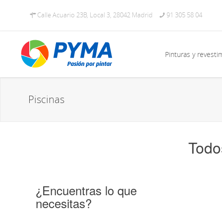
Calle Acuario 23B, Local 3, 28042 Madrid
91 305 58 04
Pinturas y revesti
Piscinas
Todo
¿Encuentras lo que
necesitas?