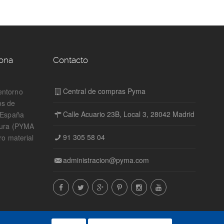
zona
Contacto
Central de compras Pyma
entorno
os de
Calle Acuario 23B, Local 3, 28042 Madrid
n España
tura (PYMA
91 305 58 04
ro material
administracion@pyma.com