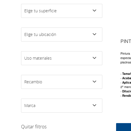
Elige tu superficie
Elige tu ubicación
PIN
Pintura 
Uso materiales
especia
piscina
-
Tama
-
Acab
Recambio
-
Aplic
2ª mano
-
Diluc
-
Rendi
Marca
Quitar filtros