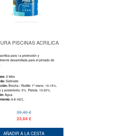
TURA PISCINAS ACRILICA
acrílica para l a protección y
lmente desarrollada para el pintado de
s
ños:
5 kilos
ado:
Satinado
ación:
Brocha / Rodillo 1ª mano: 10-15%.
 y posteriores: 5%. Pistola: 10-20%.
ión:
Agua
miento:
6-8 m2/L.
39,40 €
23,64 €
AÑADIR A LA CESTA