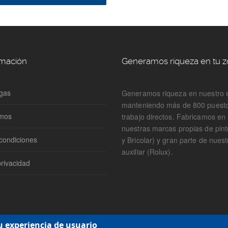
rmación
Generamos riqueza en tu 
gas
Generamos riqueza en nuestro 
manteniendo más de 800 puest
omos
trabajo directos. Fabricamos e
nuestras marcas propias de pin
condiciones
y Bricolar) y gran parte de nuest
auxiliar (Rolux).
privacidad
u experiencia de usuario