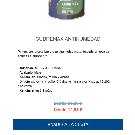
CUBREMAX ANTIHUMEDAD
Pintura con efecto barrera antihumedad mate, basada en resinas
acrílicas al disolvente.
-
Tamaños:
15, 4 y 0.750 litros
-
Acabado:
Mate
-
Aplicación:
Brocha, rodillo y airless
-
Dilución:
Brocha y rodillo: 5% disolvente sin olor. Pistola: 15-20%
disolvente.
-
Rendimiento:
6-8 m2/L
Desde
21,39 €
Desde
12,84 €
AÑADIR A LA CESTA