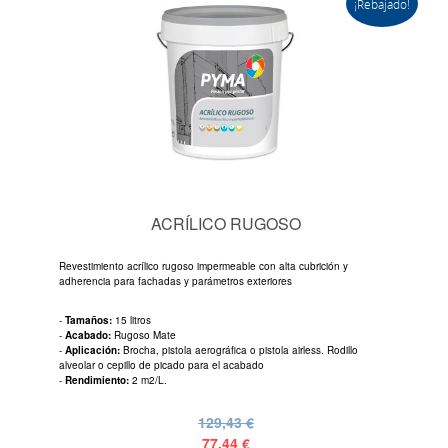
¡Rebajado!
ACRÍLICO RUGOSO
Revestimiento acrílico rugoso impermeable con alta cubrición y
adherencia para fachadas y parámetros exteriores
-
Tamaños:
15 litros
-
Acabado:
Rugoso Mate
-
Aplicación:
Brocha, pistola aerográfica o pistola airless. Rodillo
alveolar o cepillo de picado para el acabado
-
Rendimiento:
2 m2/L.
129,43 €
77,44 €