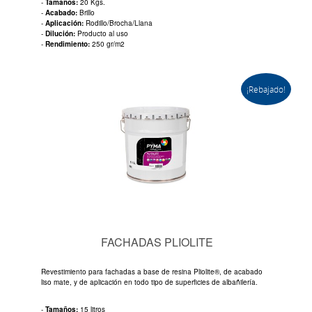
-
Tamaños:
20 Kgs.
-
Acabado:
Brillo
-
Aplicación:
Rodillo/Brocha/Llana
-
Dilución:
Producto al uso
-
Rendimiento:
250 gr/m2
¡Rebajado!
FACHADAS PLIOLITE
Revestimiento para fachadas a base de resina Pliolite®, de acabado
liso mate, y de aplicación en todo tipo de superficies de albañilería.
-
Tamaños:
15 litros