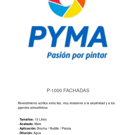
P-1000 FACHADAS
Revestimiento acrílico extra liso, muy resistente a la alcalinidad y a los
agentes atmosféricos
-
Tamaños:
15 Litros
-
Acabado:
Mate
-
Aplicación:
Brocha / Rodillo / Pistola
-
Dilución:
Agua