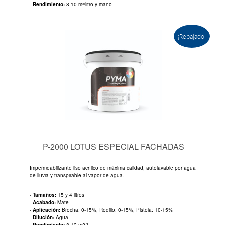
-
Rendimiento:
8-10 m²/litro y mano
¡Rebajado!
P-2000 LOTUS ESPECIAL FACHADAS
Impermeabilizante liso acrílico de máxima calidad, autolavable por agua
de lluvia y transpirable al vapor de agua.
-
Tamaños:
15 y 4 litros
-
Acabado:
Mate
-
Aplicación:
Brocha: 0-15%, Rodillo: 0-15%, Pistola: 10-15%
-
Dilución:
Agua