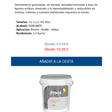
Revestimiento garantizado, de elevada viscosidad formulado a base de
ligantes acrílicos, destinado a la impermeabilización y restauración de
terrazas, cubiertas y sustratos tradicionales expuestos al exterior.
-
Tamaños:
15, 4 y 0,750 litros
-
Acabado:
SEMI-MATE
-
Aplicación:
Brocha / Rodillo / Airless
-
Rendimiento:
2-3 Kg/m2
Desde
17,15 €
Desde
10,29 €
AÑADIR A LA CESTA