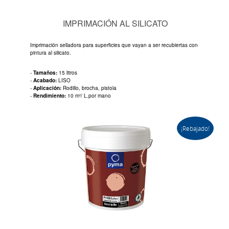
IMPRIMACIÓN AL SILICATO
Imprimación selladora para superficies que vayan a ser recubiertas con
pintura al silicato.
-
Tamaños:
15 litros
-
Acabado:
LISO
-
Aplicación:
Rodillo, brocha, pistola
-
Rendimiento:
10 m²/ L.por mano
¡Rebajado!