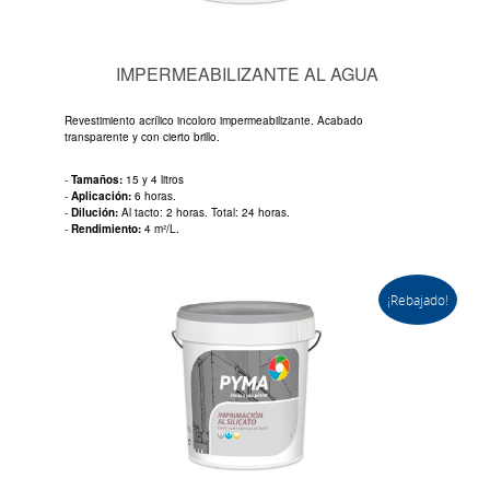
IMPERMEABILIZANTE AL AGUA
Revestimiento acrílico incoloro impermeabilizante. Acabado
transparente y con cierto brillo.
-
Tamaños:
15 y 4 litros
-
Aplicación:
6 horas.
-
Dilución:
Al tacto: 2 horas. Total: 24 horas.
-
Rendimiento:
4 m²/L.
¡Rebajado!