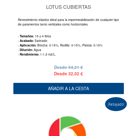
LOTUS CUBIERTAS
Revestimiento elástico ideal para la impermeabilización de cualquier tipo
de paramentos tanto verticales como horizontales
-
Tamaños:
15 y 4 litros
-
Acabado:
Satinado
-
Aplicación:
Brocha: 0-15%, Rodillo: 0-15%, Pistola: 0-15%
-
Dilución:
Agua
-
Rendimiento:
1-1,5 m2/L.
Desde
54,21 €
Desde
32,52 €
AÑADIR A LA CESTA
¡Rebajado!