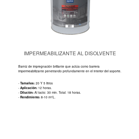
IMPERMEABILIZANTE AL DISOLVENTE
Barniz de impregnación brillante que actúa como barrera
impermeabilizante penetrando profundamente en el interior del soporte.
-
Tamaños:
20 Y 5 litros
-
Aplicación:
12 horas.
-
Dilución:
Al tacto: 30 min. Total: 18 horas.
-
Rendimiento:
8-10 m²/L.