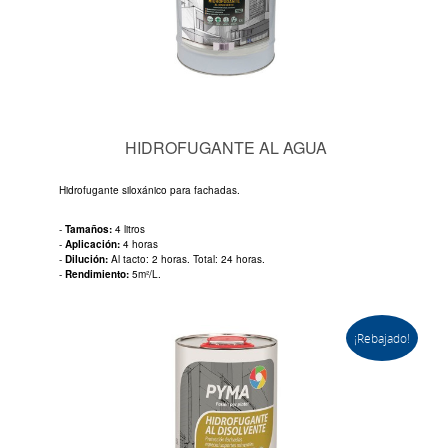
HIDROFUGANTE AL AGUA
Hidrofugante siloxánico para fachadas.
-
Tamaños:
4 litros
-
Aplicación:
4 horas
-
Dilución:
Al tacto: 2 horas. Total: 24 horas.
-
Rendimiento:
5m²/L.
¡Rebajado!