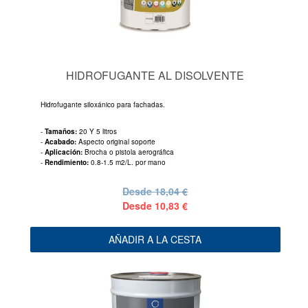
HIDROFUGANTE AL DISOLVENTE
Hidrofugante siloxánico para fachadas.
-
Tamaños:
20 Y 5 litros
-
Acabado:
Aspecto original soporte
-
Aplicación:
Brocha o pistola aerográfica
-
Rendimiento:
0.8-1.5 m2/L. por mano
Desde
18,04 €
Desde
10,83 €
AÑADIR A LA CESTA