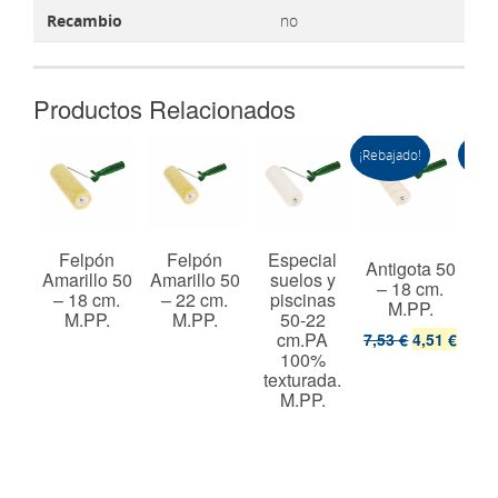
Recambio
no
Productos Relacionados
¡Rebajado!
¡Reba
 60
Felpón
Felpón
Especial
Antigota 50
Ant
cm.
Amarillo 50
Amarillo 50
suelos y
– 18 cm.
–
%.
– 18 cm.
– 22 cm.
piscinas
M.PP.
t.
M.PP.
M.PP.
50-22
cm.PA
7,53 €
4,51 €
8,2
100%
texturada.
M.PP.