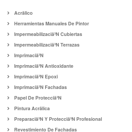
Acrã­lico
Herramientas Manuales De Pintor
Impermeabilizaciã³N Cubiertas
Impermeabilizaciã³N Terrazas
Imprimaciã³N
Imprimaciã³N Antioxidante
Imprimaciã³N Epoxi
Imprimaciã³N Fachadas
Papel De Protecciã³N
Pintura Acrã­lica
Preparaciã³N Y Protecciã³N Profesional
Revestimiento De Fachadas