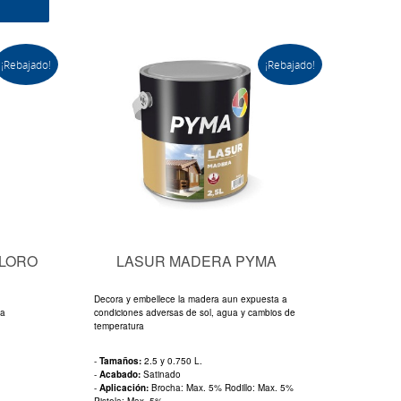
¡Rebajado!
¡Rebajado!
OLORO
LASUR MADERA PYMA
Decora y embellece la madera aun expuesta a
la
condiciones adversas de sol, agua y cambios de
temperatura
-
Tamaños:
2.5 y 0.750 L.
-
Acabado:
Satinado
-
Aplicación:
Brocha: Max. 5% Rodillo: Max. 5%