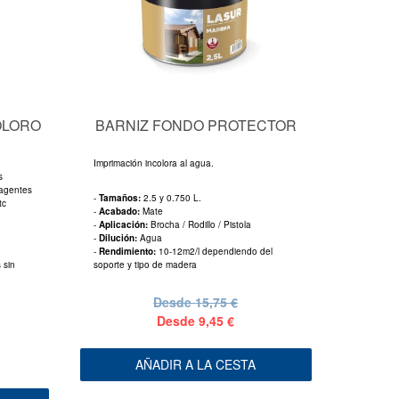
OLORO
BARNIZ FONDO PROTECTOR
Imprimación incolora al agua.
s
 agentes
-
Tamaños:
2.5 y 0.750 L.
tc
-
Acabado:
Mate
-
Aplicación:
Brocha / Rodillo / Pistola
-
Dilución:
Agua
-
Rendimiento:
10-12m2/l dependiendo del
 sin
soporte y tipo de madera
Desde
15,75 €
Desde
9,45 €
AÑADIR A LA CESTA