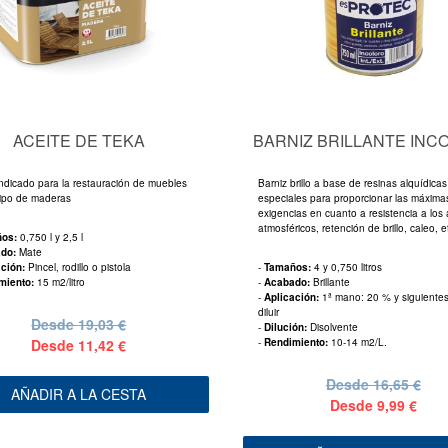
ACEITE DE TEKA
BARNIZ BRILLANTE INC
indicado para la restauración de muebles
Barniz brillo a base de resinas alquídicas
tipo de maderas
especiales para proporcionar las máxima
exigencias en cuanto a resistencia a los
atmosféricos, retención de brillo, caleo, e
ños:
0,750 l y 2,5 l
ado:
Mate
ación:
Pincel, rodillo o pistola
-
Tamaños:
4 y 0,750 litros
miento:
15 m2/litro
-
Acabado:
Brillante
-
Aplicación:
1ª mano: 20 % y siguientes
diluir
Desde
19,03 €
-
Dilución:
Disolvente
Desde
11,42 €
-
Rendimiento:
10-14 m2/L.
Desde
16,65 €
AÑADIR A LA CESTA
Desde
9,99 €