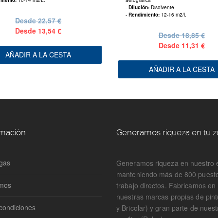
miento:
10-14 m2/L.
aerográfica
-
Dilución:
Disolvente
-
Rendimiento:
12-16 m2/l.
Desde
22,57 €
Desde
13,54 €
Desde
18,85 €
Desde
11,31 €
AÑADIR A LA CESTA
AÑADIR A LA CESTA
rmación
Generamos riqueza en tu 
gas
Generamos riqueza en nuestro 
manteniendo más de 800 puest
omos
trabajo directos. Fabricamos e
nuestras marcas propias de pin
condiciones
y Bricolar) y gran parte de nuest