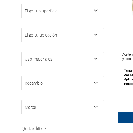
Elige tu superficie
Elige tu ubicación
Aceite 
Uso materiales
y todo 
-
Tama
-
Acab
-
Aplic
Recambio
-
Rendi
Marca
Quitar filtros