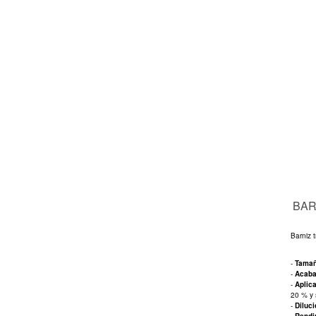
BAR
Barniz 
-
Tama
-
Acab
-
Aplic
20 % y s
-
Diluc