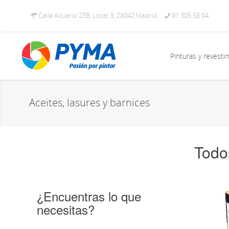
Calle Acuario 23B, Local 3, 28042 Madrid
91 305 58 04
Pinturas y revesti
Aceites, lasures y barnices
Todo
¿Encuentras lo que
necesitas?