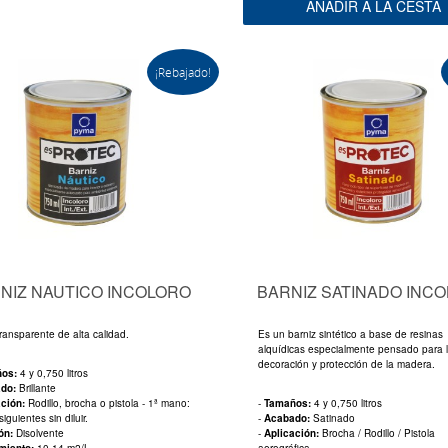
AÑADIR A LA CESTA
¡Rebajado!
NIZ NAUTICO INCOLORO
BARNIZ SATINADO INC
transparente de alta calidad.
Es un barniz sintético a base de resinas
alquídicas especialmente pensado para 
decoración y protección de la madera.
ños:
4 y 0,750 litros
ado:
Brillante
ación:
Rodillo, brocha o pistola - 1ª mano:
-
Tamaños:
4 y 0,750 litros
iguientes sin diluir.
-
Acabado:
Satinado
ión:
Disolvente
-
Aplicación:
Brocha / Rodillo / Pistola