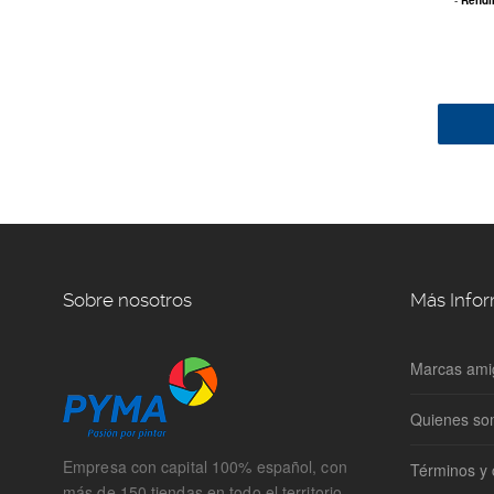
-
Rendi
Sobre nosotros
Más Info
Marcas ami
Quienes s
Empresa con capital 100% español, con
Términos y 
más de 150 tiendas en todo el territorio