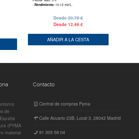
Pistola: Max. 5%
-
Rendimiento:
10-12 m2/L.
Desde
20,78 €
Desde
12,46 €
AÑADIR A LA CESTA
zona
Contacto
Central de compras Pyma
entorno
os de
Calle Acuario 23B, Local 3, 28042 Madrid
n España
tura (PYMA
91 305 58 04
ro material