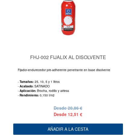
FHJ-002 FIJALIX AL DISOLVENTE
Fijador-endurecedor pre-adherente penetrante en base disolvente
-
Tamaños:
25, 10, 5 y 1 litros
-
Acabado:
SATINADO
-
Aplicación:
Brocha, rodillo y airless
-
Rendimiento:
0,150 l/m2
Desde
20,86 €
Desde
12,51 €
AÑADIR A LA CESTA