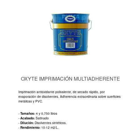
OXYTE IMPRIMACIÓN MULTIADHERENTE
Imprimación antioxidante polivalente, de secado rápido, por
evaporación de disolventes. Adherencia extraordinaria sobre suerficies
metálicas y PVC.
-
Tamaños:
4 y 0,750 litros
-
Acabado:
Satinado
-
Dilución:
Disolventes sintéticos.
-
Rendimiento:
10-12 m2/L.