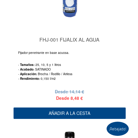
FHJ-001 FIJALIX AL AGUA
Fijador penetrante en base acuosa.
-
Tamaños:
25, 10, 5 y 1 litros
-
Acabado:
SATINADO
-
Aplicación:
Brocha / Rodillo / Airless
-
Rendimiento:
0,150 l/m2
Desde
14,14 €
Desde
8,48 €
AÑADIR A LA CESTA
¡Rebajado!