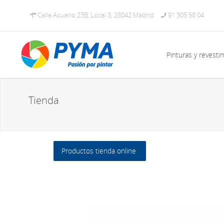
Calle Acuario 23B, Local 3, 28042 Madrid
91 305 58 04
Pinturas y revesti
Tienda
Productos tienda online