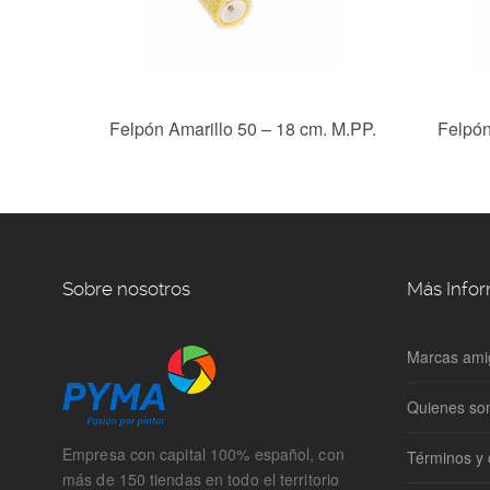
 cm. PA
Felpón Amarillo 50 – 18 cm. M.PP.
Felpón
Sobre nosotros
Más Info
Marcas ami
Quienes s
Empresa con capital 100% español, con
Términos y 
más de 150 tiendas en todo el territorio