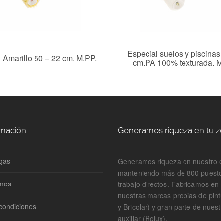
Especial suelos y piscinas
 Amarillo 50 – 22 cm. M.PP.
cm.PA 100% texturada. M
rmación
Generamos riqueza en tu 
gas
Generamos riqueza en nuestro 
manteniendo más de 800 puest
omos
trabajo directos. Fabricamos e
nuestras marcas propias de pin
condiciones
y Bricolar) y gran parte de nuest
auxiliar (Rolux).