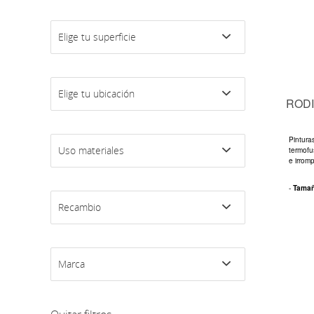
Elige tu superficie
Elige tu ubicación
RODI
Pintura
Uso materiales
termofu
e irromp
-
Tama
Recambio
Marca