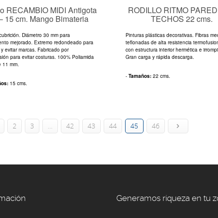
lo RECAMBIO MIDI Antigota
RODILLO RITMO PARED
– 15 cm. Mango Bimateria
TECHOS 22 cms.
ubrición. Diámetro 30 mm para
Pinturas plásticas decorativas. Fibras me
ento mejorado. Extremo redondeado para
teflonadas de alta resistencia termofusi
r y evitar marcas. Fabricado por
con estructura interior hermética e irrompi
sión para evitar costuras. 100% Poliamida
Gran carga y rápida descarga.
e 11 mm.
-
Tamaños:
22 cms.
ños:
15 cms.
2
3
…
42
43
44
45
46
rmación
Generamos riqueza en tu 