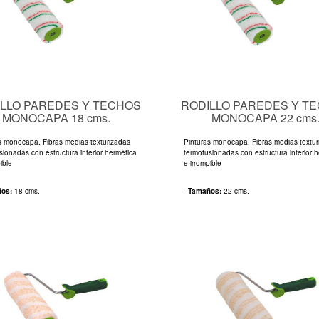
LLO PAREDES Y TECHOS
RODILLO PAREDES Y T
MONOCAPA 18 cms.
MONOCAPA 22 cms
s monocapa. Fibras medias texturizadas
Pinturas monocapa. Fibras medias textu
sionadas con estructura interior hermética
termofusionadas con estructura interior 
ible
e irrompible
ños:
18 cms.
-
Tamaños:
22 cms.