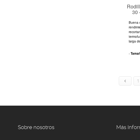
Rodil
30 
Buena c
rendimi
recorta
termofu
larga d
-
Tama
1
Sobre nosotros
Más Info