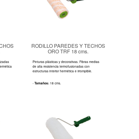
ECHOS
RODILLO PAREDES Y TECHOS
.
ORO TRF 18 cms.
rizadas
Pinturas plásticas y decorativas. Fibras medias
hermética
de alta resistencia termofusionadas con
estructuras interior hermética e irrompible.
-
Tamaños:
18 cms.