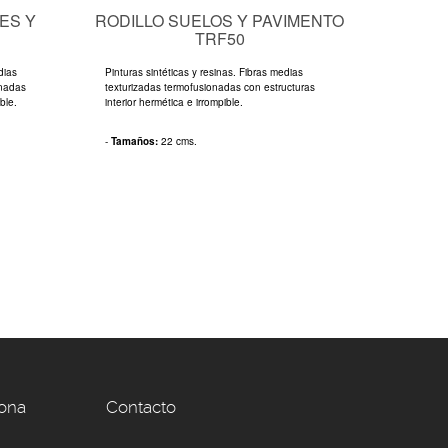
ES Y
RODILLO SUELOS Y PAVIMENTO
TRF50
dias
Pinturas sintéticas y resinas. Fibras medias
onadas
texturizadas termofusionadas con estructuras
ble.
interior hermética e irrompible.
-
Tamaños:
22 cms.
zona
Contacto