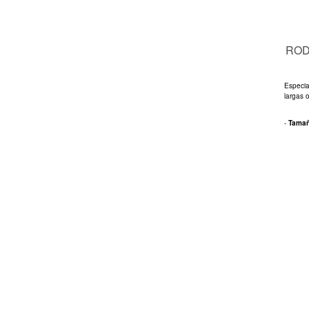
ROD
Especia
largas 
-
Tama