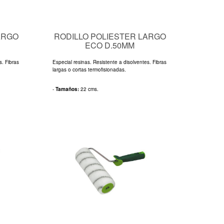
ARGO
RODILLO POLIESTER LARGO
ECO D.50MM
s. Fibras
Especial resinas. Resistente a disolventes. Fibras
largas o cortas termofisionadas.
-
Tamaños:
22 cms.