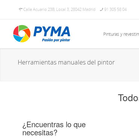
Calle Acuario 23B, Local 3, 28042 Madrid
91 305 58 04
Pinturas y revesti
Herramientas manuales del pintor
Todo
¿Encuentras lo que
necesitas?