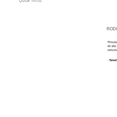
Quitar filtros
RODI
Pintura
de alta
estructu
-
Tama