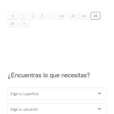
1
2
3
…
42
43
44
45
46
¿Encuentras lo que necesitas?
Elige tu superficie
Elige tu ubicación