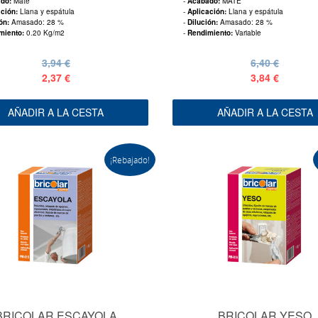
ado:
Mate
-
Acabado:
MATE
ación:
Llana y espátula
-
Aplicación:
Llana y espátula
ión:
Amasado: 28 %
-
Dilución:
Amasado: 28 %
miento:
0.20 Kg/m2
-
Rendimiento:
Variable
3,94 €
6,40 €
2,37 €
3,84 €
AÑADIR A LA CESTA
AÑADIR A LA CESTA
¡Rebajado!
BRICOLAR ESCAYOLA
BRICOLAR YESO