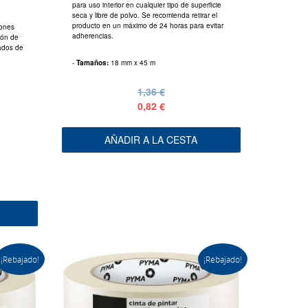
para uso interior en cualquier tipo de superficie
seca y libre de polvo. Se recomienda retirar el
producto en un máximo de 24 horas para evitar
iones
adherencias.
ción de
ados de
-
Tamaños:
18 mm x 45 m
1,36 €
0,82 €
AÑADIR A LA CESTA
¡Rebajado!
¡Rebajado!