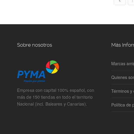
1
Sobre nosotros
Más Info
Marcas ami
Quienes s
Empresa con capital 100% español, con
Términos y 
más de 150 tiendas en todo el territorio
Nacional (incl. Baleares y Canarias).
Política de 