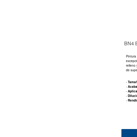
BN4 
Pintura 
excepci
relleno
de super
-
Tama
-
Acab
-
Aplic
-
Diluc
-
Rendi