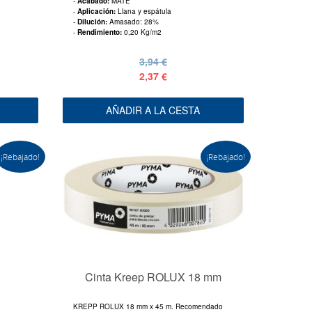
-
Acabado:
MATE
-
Aplicación:
Llana y espátula
-
Dilución:
Amasado: 28%
-
Rendimiento:
0,20 Kg/m2
3,94 €
2,37 €
AÑADIR A LA CESTA
¡Rebajado!
¡Rebajado!
Cinta Kreep ROLUX 18 mm
KREPP ROLUX 18 mm x 45 m. Recomendado