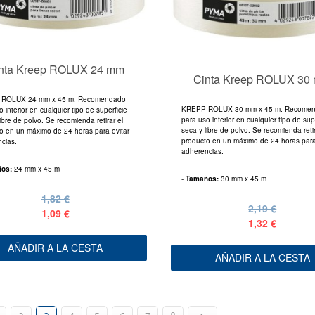
nta Kreep ROLUX 24 mm
Cinta Kreep ROLUX 30
ROLUX 24 mm x 45 m. Recomendado
KREPP ROLUX 30 mm x 45 m. Recome
 interior en cualquier tipo de superficie
para uso interior en cualquier tipo de sup
ibre de polvo. Se recomienda retirar el
seca y libre de polvo. Se recomienda retir
o en un máximo de 24 horas para evitar
producto en un máximo de 24 horas para
cias.
adherencias.
ños:
24 mm x 45 m
-
Tamaños:
30 mm x 45 m
1,82 €
2,19 €
1,09 €
1,32 €
AÑADIR A LA CESTA
AÑADIR A LA CESTA