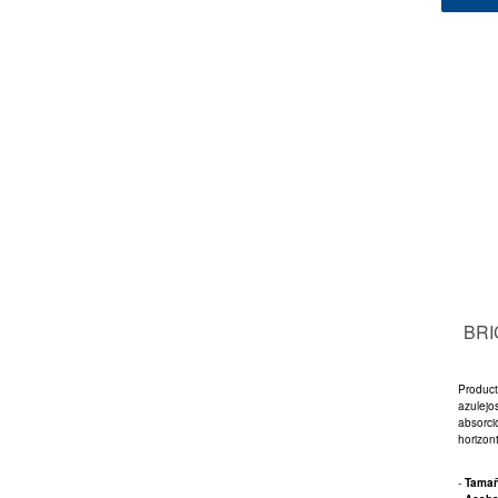
BRI
Product
azulejo
absorci
horizont
-
Tama