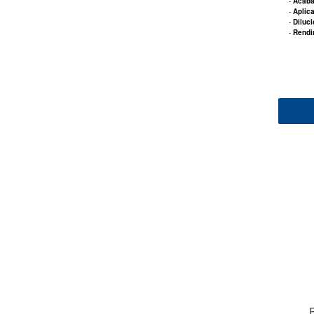
-
Acab
-
Aplic
-
Diluc
-
Rendi