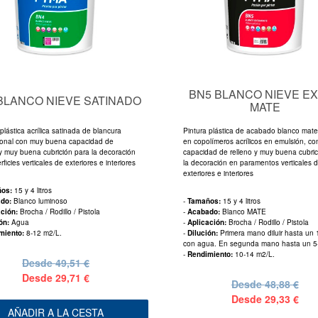
BN5 BLANCO NIEVE E
BLANCO NIEVE SATINADO
MATE
plástica acrílica satinada de blancura
Pintura plástica de acabado blanco mat
onal con muy buena capacidad de
en copolímeros acrílicos en emulsión, c
 y muy buena cubrición para la decoración
capacidad de relleno y muy buena cubric
ficies verticales de exteriores e interiores
la decoración en paramentos verticales 
exteriores e interiores
ños:
15 y 4 litros
ado:
Blanco luminoso
-
Tamaños:
15 y 4 litros
ación:
Brocha / Rodillo / Pistola
-
Acabado:
Blanco MATE
ión:
Agua
-
Aplicación:
Brocha / Rodillo / Pistola
miento:
8-12 m2/L.
-
Dilución:
Primera mano diluir hasta un
con agua. En segunda mano hasta un 
-
Rendimiento:
10-14 m2/L.
Desde
49,51 €
Desde
29,71 €
Desde
48,88 €
Desde
29,33 €
AÑADIR A LA CESTA