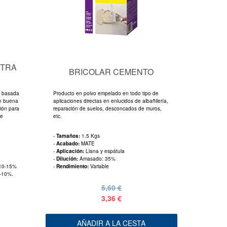
XTRA
BRICOLAR CEMENTO
e basada
Producto en polvo empelado en todo tipo de
on buena
aplicaciones directas en enlucidos de albañilería,
ión para
reparación de suelos, desconcados de muros,
de
etc.
-
Tamaños:
1.5 Kgs
-
Acabado:
MATE
-
Aplicación:
Llana y espátula
-
Dilución:
Amasado: 35%
 10-15%
-
Rendimiento:
Variable
5-10%.
5,60 €
3,36 €
AÑADIR A LA CESTA