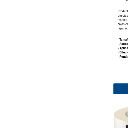
Product
directas
marcos 
cajas e
reparac
-
Tama
-
Acab
-
Aplic
-
Diluc
-
Rendi