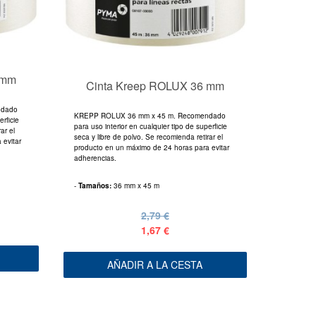
 mm
Cinta Kreep ROLUX 36 mm
ndado
KREPP ROLUX 36 mm x 45 m. Recomendado
erficie
para uso interior en cualquier tipo de superficie
ar el
seca y libre de polvo. Se recomienda retirar el
 evitar
producto en un máximo de 24 horas para evitar
adherencias.
-
Tamaños:
36 mm x 45 m
2,79 €
1,67 €
AÑADIR A LA CESTA