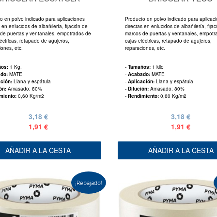
o en polvo indicado para aplicaciones
Producto en polvo indicado para aplicac
 en enlucidos de albañilería, fijación de
directas en enlucidos de albañilería, fija
de puertas y ventanales, empotrados de
marcos de puertas y ventanales, empotr
léctricas, retapado de agujeros,
cajas eléctricas, retapado de agujeros,
iones, etc.
reparaciones, etc.
ños:
1 Kg.
-
Tamaños:
1 kilo
ado:
MATE
-
Acabado:
MATE
ación:
Llana y espátula
-
Aplicación:
Llana y espátula
ión:
Amasado: 80%
-
Dilución:
Amasado: 80%
miento:
0,60 Kg/m2
-
Rendimiento:
0,60 Kg/m2
3,18 €
3,18 €
1,91 €
1,91 €
AÑADIR A LA CESTA
AÑADIR A LA CESTA
¡Rebajado!