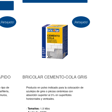
¡Rebajado!
¡Rebajado!
ÁPIDO
BRICOLAR CEMENTO-COLA GRIS
o tipo de
Producto en polvo indicado para la colocación de
añilería,
azulejos de gres o piezas cerámicas con
 muros,
absorción superior al 3% en superficies
horizontales y verticales.
-
Tamaños:
1,5 kilos