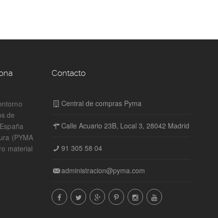
zona
Contacto
Central de compras Pyma
entorno
os de
Calle Acuario 23B, Local 3, 28042 Madrid
n España
tura (PYMA
91 305 58 04
ro material
administracion@pyma.com