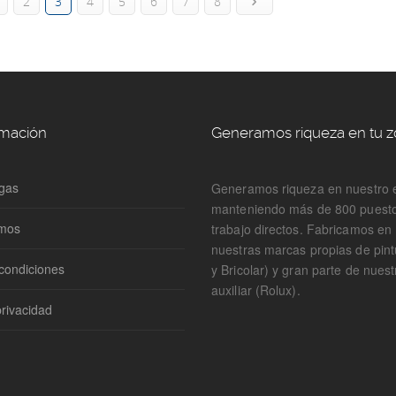
2
3
4
5
6
7
8
rmación
Generamos riqueza en tu 
gas
Generamos riqueza en nuestro 
manteniendo más de 800 puest
omos
trabajo directos. Fabricamos e
nuestras marcas propias de pin
condiciones
y Bricolar) y gran parte de nuest
auxiliar (Rolux).
privacidad