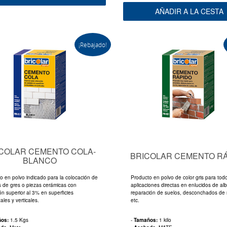
AÑADIR A LA CESTA
¡Rebajado!
COLAR CEMENTO COLA-
BRICOLAR CEMENTO R
BLANCO
o en polvo indicado para la colocación de
Producto en polvo de color gris para tod
s de gres o piezas cerámicas con
aplicaciones directas en enlucidos de alb
ón superior al 3% en superficies
reparación de suelos, desconchados de
ales y verticales.
etc.
ños:
1.5 Kgs
-
Tamaños:
1 kilo