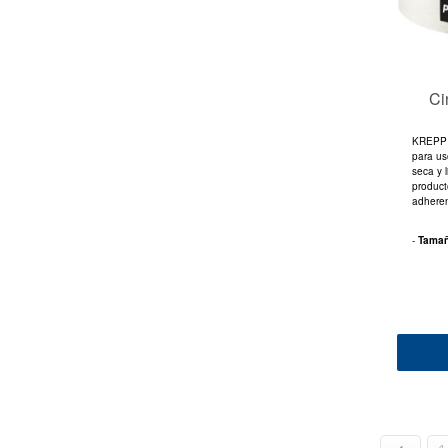
Ci
KREPP 
para uso
seca y l
product
adheren
-
Tama