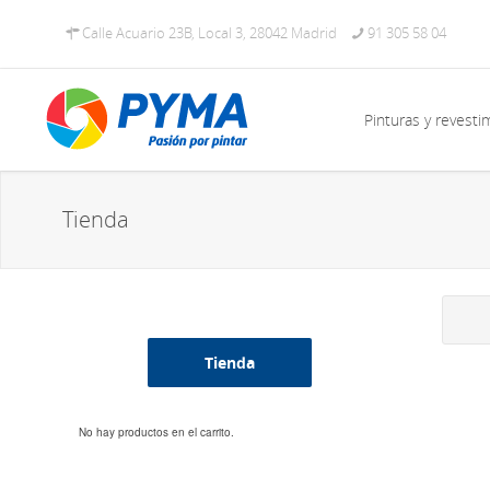
Calle Acuario 23B, Local 3, 28042 Madrid
91 305 58 04
Pinturas y revesti
Tienda
Tienda
No hay productos en el carrito.