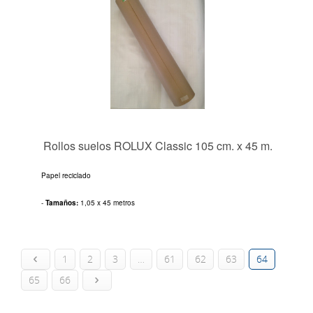
Rollos suelos ROLUX Classic 105 cm. x 45 m.
Papel reciclado
-
Tamaños:
1,05 x 45 metros
1
2
3
…
61
62
63
64
65
66