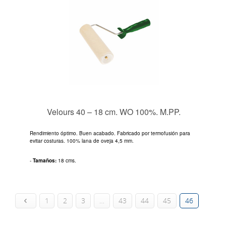
Velours 40 – 18 cm. WO 100%. M.PP.
Rendimiento óptimo. Buen acabado. Fabricado por termofusión para
evitar costuras. 100% lana de oveja 4,5 mm.
-
Tamaños:
18 cms.
1
2
3
…
43
44
45
46