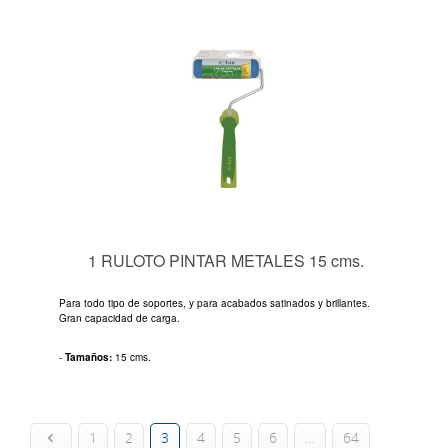
1 RULOTO PINTAR METALES 15 cms.
Para todo tipo de soportes, y para acabados satinados y brillantes.
Gran capacidad de carga.
-
Tamaños:
15 cms.
1
2
3
4
5
6
…
64