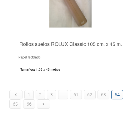
Rollos suelos ROLUX Classic 105 cm. x 45 m.
Papel reciclado
-
Tamaños:
1,05 x 45 metros
1
2
3
…
61
62
63
64
65
66