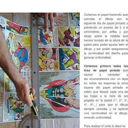
Cortamos el papel haciendo que
coincida el dibujo con la
siguiente tira de papel pintado y
previendo un exceso de 5 a 6
centímetros por arriba y por
abajo sobre la medida que
hemos tomado de la altura de la
pared para poder ajustar bien el
dibujo y así poder asegurarnos
la continuidad del diseño para
generar uniformidad.
Cortamos primero todas las
tiras de papel pintado
que
vamos a necesitar y
las enumeraremos con un lápiz
en todas las esquinas la zona
trasera del papel pintado el
orden que llevará cada una de
las hojas a la hora de ser
pegado en la pared (1º, 2º, 3º,
4º, 5º…) para que el dibujo
siempre coincida y se aprecie
una continuidad en el dibujo,
creando uniformidad.
Para realizar el corte lo ideal es