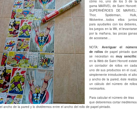
cómo no, uno de los 3 de la
gama MARVEL de Saint Honoré:
SUPERHÉROES DE MARVEL:
Thor, Spiderman, Hulk,
Wolverine…todos ellos juntos
para ayudarles con los deberes,
los juegos en la Wii, el levantarse
por la mañana, las pocas ganas
de acostarse…
NOTA:
Averiguar el númer
de rollos
de papel pintado que
se necesitan es
muy sencillo
:
en la Web de Saint Honoré existe
un contador de rollos en cada
uno de sus productos en el cual,
simplemente introduciendo el alto
y ancho de la pared, éste realiza
un cálculo del número de rollos
necesarios.
Para calcular el número de tiras
que deberemos cortar mediremos
el ancho de la pared y lo dividiremos entre el ancho del rollo de papel pintado.