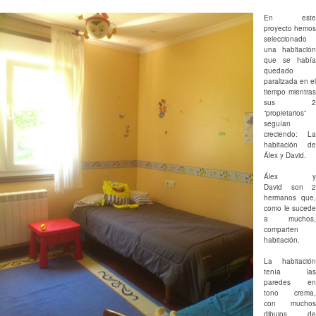
En este
proyecto hemos
seleccionado
una habitación
que se había
quedado
paralizada en el
tiempo mientras
sus 2
“propietarios”
seguían
creciendo: La
habitación de
Álex y David.
Álex y
David son 2
hermanos que,
como le sucede
a muchos,
comparten
habitación.
La habitación
tenía las
paredes en
tono crema,
con muchos
dibujos de