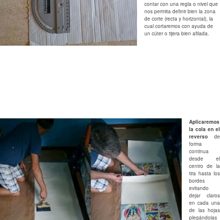
contar con una regla o nivel que
nos permita definir bien la zona
de corte (recta y horizontal), la
cual cortaremos con ayuda de
un cúter o tijera bien afilada.
Aplicaremos
la cola en el
reverso
de
forma
continua
desde el
centro de la
tira hasta los
bordes
evitando
dejar claros
en cada una
de las hojas
plegándolas