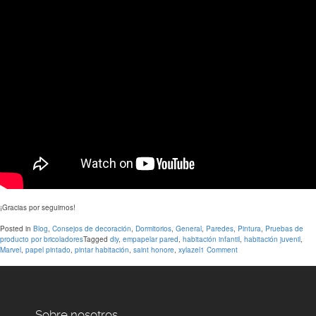
¡Gracias por seguirnos!
Posted in
Blog
,
Consejos de decoración
,
Dormitorios
,
General
,
Paredes
,
Pintura
,
Pruebas de
producto por bricoladores
Tagged
diy
,
empapelar pared
,
habitación infantil
,
habitación juvenil
,
Marvel
,
papel pintado
,
pintar habitación
,
saint honore
,
xylazel
1 Comment
Sobre nosotros