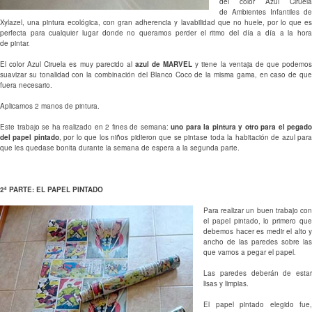
del color Azul Ciruela
de Ambientes Infantiles de
Xylazel, una pintura ecológica, con gran adherencia y lavabilidad que no huele, por lo que es
perfecta para cualquier lugar donde no queramos perder el ritmo del día a día a la hora
de pintar.
El color Azul Ciruela es muy parecido al
azul de MARVEL
y tiene la ventaja de que podemo
suavizar su tonalidad con la combinación del Blanco Coco de la misma gama, en caso de que
fuera necesario.
Aplicamos 2 manos de pintura.
Este trabajo se ha realizado en 2 fines de semana:
uno para la pintura y otro para el pegado
del papel pintado
, por lo que los niños pidieron que se pintase toda la habitación de azul par
que les quedase bonita durante la semana de espera a la segunda parte.
2ª PARTE: EL PAPEL PINTADO
Para realizar un buen trabajo con
el papel pintado, lo primero que
debemos hacer es medir el alto y
ancho de las paredes sobre las
que vamos a pegar el papel.
Las paredes deberán de estar
lisas y limpias.
El papel pintado elegido fue,