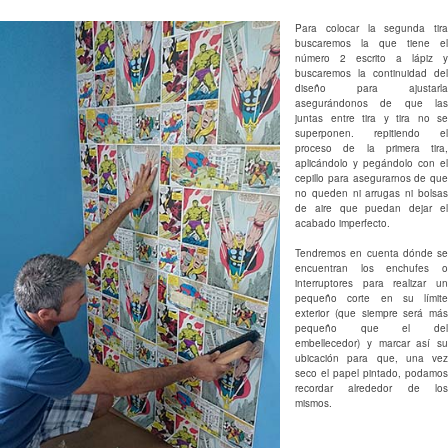
Para colocar la segunda tira
buscaremos la que tiene el
número 2 escrito a lápiz y
buscaremos la continuidad del
diseño para ajustarla
asegurándonos de que las
juntas entre tira y tira no se
superponen. repitiendo el
proceso de la primera tira,
aplicándolo y pegándolo con el
cepillo para asegurarnos de que
no queden ni arrugas ni bolsas
de aire que puedan dejar el
acabado imperfecto.
Tendremos en cuenta dónde se
encuentran los enchufes o
interruptores para realizar un
pequeño corte en su límite
exterior (que siempre será más
pequeño que el del
embellecedor) y marcar así su
ubicación para que, una vez
seco el papel pintado, podamos
recordar alrededor de los
mismos.