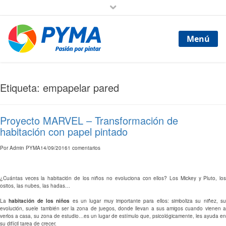
Menú
Etiqueta: empapelar pared
Proyecto MARVEL – Transformación de
habitación con papel pintado
Por
Admin PYMA
14/09/2016
1 comentarios
¿Cuántas veces la habitación de los niños no evoluciona con ellos? Los Mickey y Pluto, los
ositos, las nubes, las hadas…
La
habitación de los niños
es un lugar muy importante para ellos: simboliza su niñez, s
evolución, suele también ser la zona de juegos, donde llevan a sus amigos cuando vienen a
verlos a casa, su zona de estudio…es un lugar de estímulo que, psicológicamente, les ayuda en
su difícil tarea de crecer.