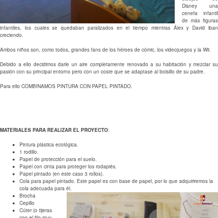
Disney una
cenefa infantil
de más figuras
infantiles, los cuales se quedaban paralizados en el tiempo mientras Álex y David iban
creciendo.
Ambos niños son, como todos, grandes fans de los héroes de cómic, los videojuegos y la Wii.
Debido a ello decidimos darle un aire completamente renovado a su habitación y mezclar su
pasión con su principal entorno pero con un coste que se adaptase al bolsillo de su padre.
Para ello COMBINAMOS PINTURA CON PAPEL PINTADO.
MATERIALES PARA REALIZAR EL PROYECTO
:
Pintura plástica ecológica.
1 rodillo.
Papel de protección para el suelo.
Papel con cinta para proteger los rodapiés.
Papel pintado (en este caso 3 rollos).
Cola para papel pintado. Este papel es con base de papel, por lo que adquiriremos la
cola adecuada para él.
Brocha
Cepillo
Cúter (o tijeras
con el filo muy