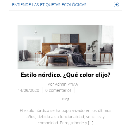
ENTIENDE LAS ETIQUETAS ECOLÓGICAS
Estilo nórdico. ¿Qué color elijo?
Por
Admin PYMA
14/09/2020
0 comentarios
Blog
El estilo nórdico se ha popularizado en los últimos
años, debido a su funcionalidad, sencillez y
comodidad. Pero, ¿dónde y […]