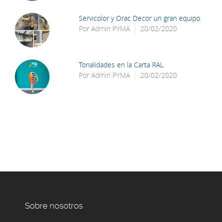
Servicolor y Orac Decor un gran equipo
Por
Admin PYMA
20/02/2020
Tonalidades en la Carta RAL
Por
Admin PYMA
20/02/2020
Sobre nosotros