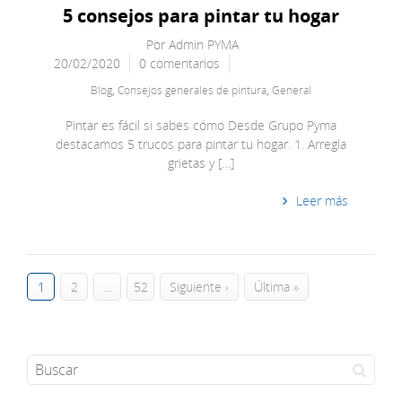
5 consejos para pintar tu hogar
Por
Admin PYMA
20/02/2020
0 comentarios
Blog
,
Consejos generales de pintura
,
General
Pintar es fácil si sabes cómo Desde Grupo Pyma
destacamos 5 trucos para pintar tu hogar. 1. Arregla
grietas y […]
Leer más
1
2
...
52
Siguiente ›
Última »