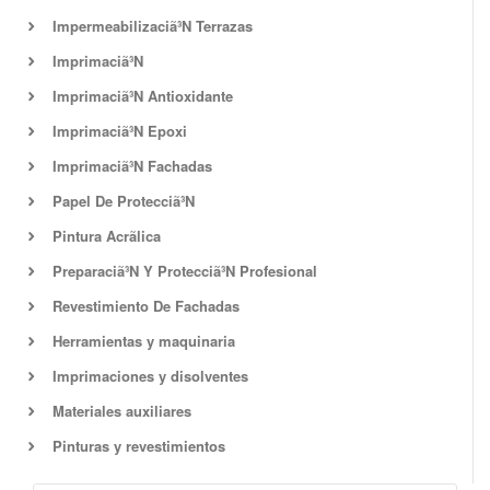
Impermeabilizaciã³N Terrazas
Imprimaciã³N
Imprimaciã³N Antioxidante
Imprimaciã³N Epoxi
Imprimaciã³N Fachadas
Papel De Protecciã³N
Pintura Acrã­lica
Preparaciã³N Y Protecciã³N Profesional
Revestimiento De Fachadas
Herramientas y maquinaria
Imprimaciones y disolventes
Materiales auxiliares
Pinturas y revestimientos