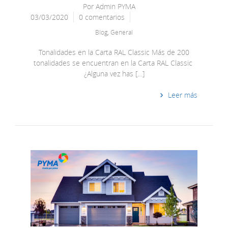
Por
Admin PYMA
03/03/2020
0 comentarios
Blog
,
General
Tonalidades en la Carta RAL Classic Más de 200
tonalidades se encuentran en la Carta RAL Classic
¿Alguna vez has […]
Leer más