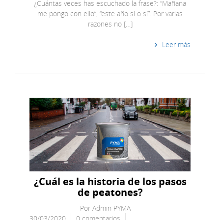
¿Cuántas veces has escuchado la frase?: “Mañana
me pongo con ello”, “este año sí o sí”. Por varias
razones no […]
Leer más
¿Cuál es la historia de los pasos
de peatones?
Por
Admin PYMA
30/03/2020
0 comentarios