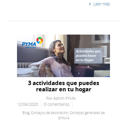
Leer más
3 actividades que puedes
realizar en tu hogar
Por
Admin PYMA
12/04/2020
0 comentarios
Blog
,
Consejos de decoración
,
Consejos generales de
pintura