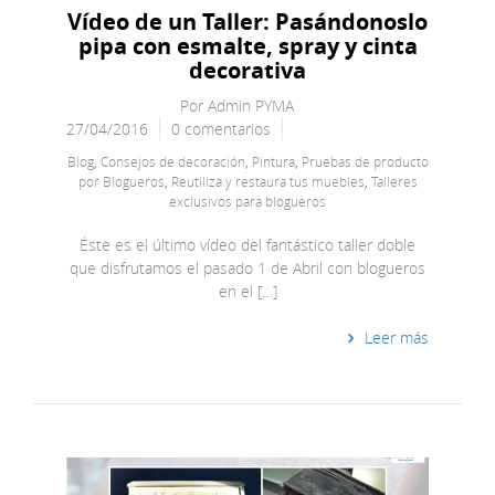
Vídeo de un Taller: Pasándonoslo
pipa con esmalte, spray y cinta
decorativa
Por
Admin PYMA
27/04/2016
0 comentarios
Blog
,
Consejos de decoración
,
Pintura
,
Pruebas de producto
por Blogueros
,
Reutiliza y restaura tus muebles
,
Talleres
exclusivos para blogueros
Éste es el último vídeo del fantástico taller doble
que disfrutamos el pasado 1 de Abril con blogueros
en el […]
Leer más