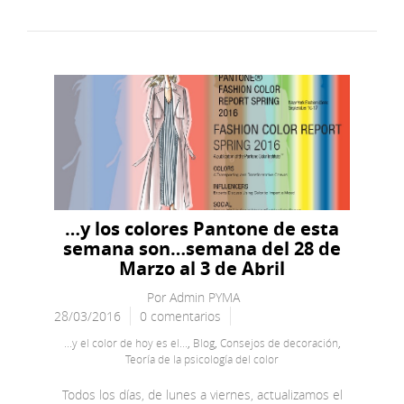
…y los colores Pantone de esta
semana son…semana del 28 de
Marzo al 3 de Abril
Por
Admin PYMA
28/03/2016
0 comentarios
...y el color de hoy es el...
,
Blog
,
Consejos de decoración
,
Teoría de la psicología del color
Todos los días, de lunes a viernes, actualizamos el