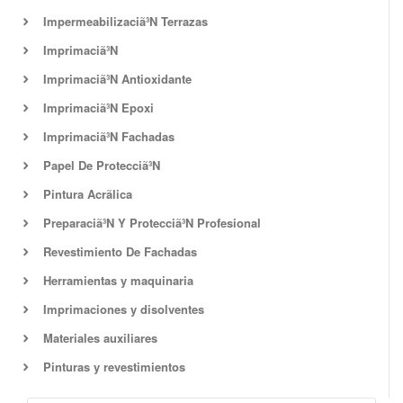
Impermeabilizaciã³N Terrazas
Imprimaciã³N
Imprimaciã³N Antioxidante
Imprimaciã³N Epoxi
Imprimaciã³N Fachadas
Papel De Protecciã³N
Pintura Acrã­lica
Preparaciã³N Y Protecciã³N Profesional
Revestimiento De Fachadas
Herramientas y maquinaria
Imprimaciones y disolventes
Materiales auxiliares
Pinturas y revestimientos