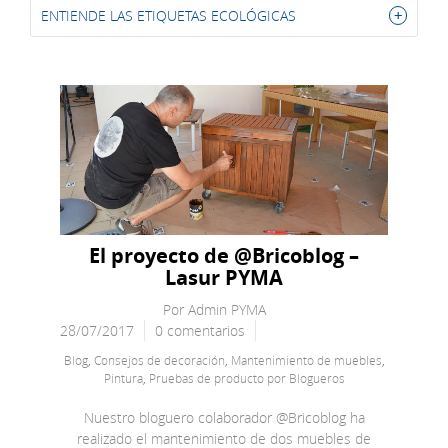
ENTIENDE LAS ETIQUETAS ECOLÓGICAS
El proyecto de @Bricoblog –
Lasur PYMA
Por
Admin PYMA
28/07/2017
0 comentarios
Blog
,
Consejos de decoración
,
Mantenimiento de muebles
,
Pintura
,
Pruebas de producto por Blogueros
Nuestro bloguero colaborador @Bricoblog ha
realizado el mantenimiento de dos muebles de