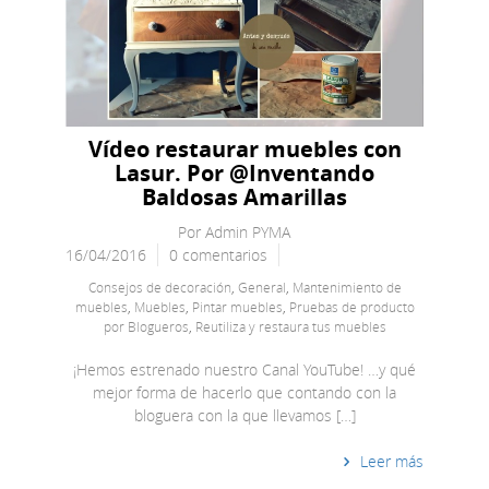
Vídeo restaurar muebles con
Lasur. Por @Inventando
Baldosas Amarillas
Por
Admin PYMA
16/04/2016
0 comentarios
Consejos de decoración
,
General
,
Mantenimiento de
muebles
,
Muebles
,
Pintar muebles
,
Pruebas de producto
por Blogueros
,
Reutiliza y restaura tus muebles
¡Hemos estrenado nuestro Canal YouTube! …y qué
mejor forma de hacerlo que contando con la
bloguera con la que llevamos […]
Leer más