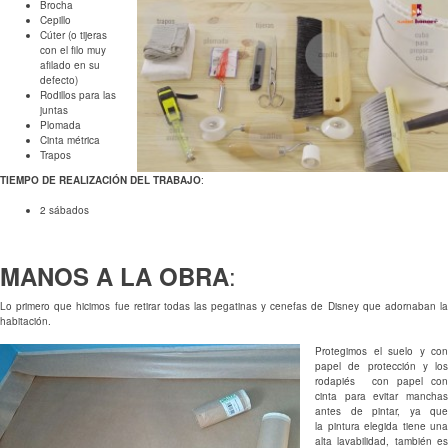
Brocha
Cepillo
Cúter (o tijeras
con el filo muy
afilado en su
defecto)
Rodillos para las
juntas
Plomada
Cinta métrica
Trapos
TIEMPO DE REALIZACIÓN DEL TRABAJO
:
2 sábados
:
MANOS A LA OBRA
Lo primero que hicimos fue retirar todas las pegatinas y cenefas de Disney que adornaban la
habitación.
Protegimos el suelo y con
papel de protección y los
rodapiés con papel con
cinta para evitar manchas
antes de pintar, ya que
la pintura elegida tiene una
alta lavabilidad, también es