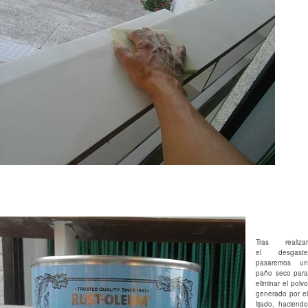
Tras realizar
el desgaste
pasaremos un
paño seco para
eliminar el polvo
generado por el
lijado, haciendo