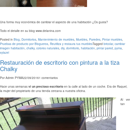
Una forma muy económica de cambiar el aspecto de una habitación ¿Os gusta?
Todo el detalle en su blog www.delanina.com
Posted in
Blog
,
Dormitorios
,
Mantenimiento de muebles
,
Muebles
,
Paredes
,
Pintar muebles
,
Pruebas de producto por Blogueros
,
Reutiliza y restaura tus muebles
Tagged
bricolar
,
cambiar
imagen habitación
,
chalky
,
colores naturales
,
diy
,
dormitorio
,
habitación
,
pintar pared
,
pyma
,
xylazel
Restauración de escritorio con pintura a la tiza
Chalky
Por
Admin PYMA
22/09/2016
1 comentarios
Hace unas semanas
vi un precioso escritorio
en la calle al lado de un coche. Era de Raquel,
la mujer del propietario de una tienda cercana a nuestra oficina.
Al ver
tan