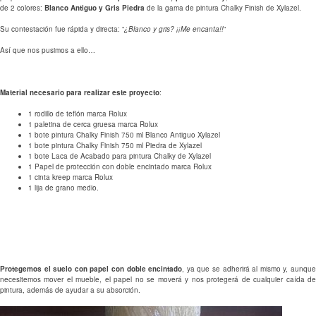
de 2 colores:
Blanco Antiguo y Gris Piedra
de la gama de pintura Chalky Finish de Xylazel.
Su contestación fue rápida y directa: “
¿Blanco y gris? ¡¡Me encanta!!
“
Así que nos pusimos a ello…
Material necesario para realizar este proyecto
:
1 rodillo de teflón marca Rolux
1 paletina de cerca gruesa marca Rolux
1 bote pintura Chalky Finish 750 ml Blanco Antiguo Xylazel
1 bote pintura Chalky Finish 750 ml Piedra de Xylazel
1 bote Laca de Acabado para pintura Chalky de Xylazel
1 Papel de protección con doble encintado marca Rolux
1 cinta kreep marca Rolux
1 lija de grano medio.
Protegemos el suelo con papel con doble encintado
, ya que se adherirá al mismo y, aunqu
necesitemos mover el mueble, el papel no se moverá y nos protegerá de cualquier caída de
pintura, además de ayudar a su absorción.