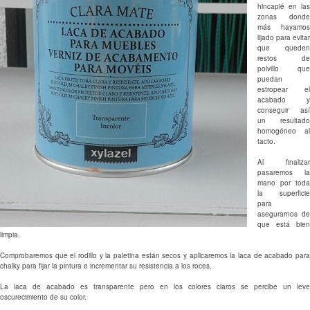
hincapié en las
zonas donde
más hayamos
lijado para evitar
que queden
restos de
polvillo que
puedan
estropear el
acabado y
conseguir así
un resultado
homogéneo al
tacto.
Al finalizar
pasaremos la
mano por toda
la superficie
para
asegurarnos de
que está bien
limpia.
Comprobaremos que el rodillo y la paletina están secos y aplicaremos la laca de acabado para
chalky para fijar la pintura e incrementar su resistencia a los roces.
La laca de acabado es transparente pero en los colores claros se percibe un leve
oscurecimiento de su color.