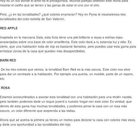
Hoy es un día donde el amor es el protagonista. Muchas parejas celebran este fecha para
mostrar el cariño que se tienen y las ganas de estar el uno con el otro.
Pero, ¿y en las tonalidades? ¿qué colores enamoran? Hoy en Pyma te mostraremos tres
tonalidades del color estrella de San Valentín.
RED APPLE
Inspirada en la manzana Gala, esta fruta tiene una piel brillante a rayas o estrías rojas-
anaranjadas sobre una base de color amarillenta. Este color dará a tu estancia luz y vida. Es
cierto, que una habitación toda de rojo es bastante llamativa, pero puedes usar esta gama para
enfatizar zonas de la casa que quedan más desapercibidas.
BARN RED
De los tres colores que vemos, la tonalidad Barn Red es la más oscura. Este color nos sirve
para dar un contraste a la habitación. Por ejemplo una puerta, un mueble, parte de un ropero,
etc.
ROSA
Estamos acostumbrados a asociar esta tonalidad con una habitación para una recién nacida,
pero también podemos darle un toque juvenil a nuestro hogar con este color. Es verdad, que
dentro de esta gama hay muchas tonalidades, y podemos pintar la casa con un rosa más
oscuro, un color diferente que sorprenda a las visitas.
Ahora que se acerca la primera ya tienes un motivo para decorar tu casa con colores más vivos,
y darle una oportunidad a las tonalidades del rojo.