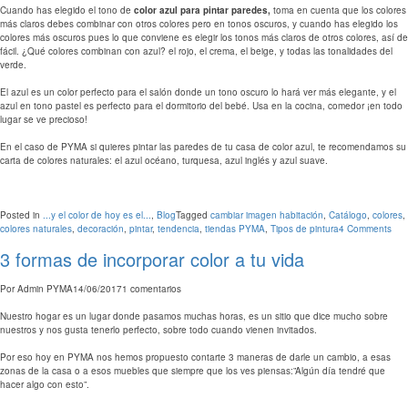
Cuando has elegido el tono de
color azul para pintar paredes,
toma en cuenta que los colores
más claros debes combinar con otros colores pero en tonos oscuros, y cuando has elegido los
colores más oscuros pues lo que conviene es elegir los tonos más claros de otros colores, así de
fácil. ¿Qué colores combinan con azul? el rojo, el crema, el beige, y todas las tonalidades del
verde.
El azul es un color perfecto para el salón donde un tono oscuro lo hará ver más elegante, y el
azul en tono pastel es perfecto para el dormitorio del bebé. Usa en la cocina, comedor ¡en todo
lugar se ve precioso!
En el caso de PYMA si quieres pintar las paredes de tu casa de color azul, te recomendamos su
carta de colores naturales: el azul océano, turquesa, azul inglés y azul suave.
Posted in
...y el color de hoy es el...
,
Blog
Tagged
cambiar imagen habitación
,
Catálogo
,
colores
,
colores naturales
,
decoración
,
pintar
,
tendencia
,
tiendas PYMA
,
Tipos de pintura
4 Comments
3 formas de incorporar color a tu vida
Por
Admin PYMA
14/06/2017
1 comentarios
Nuestro hogar es un lugar donde pasamos muchas horas, es un sitio que dice mucho sobre
nuestros y nos gusta tenerlo perfecto, sobre todo cuando vienen invitados.
Por eso hoy en PYMA nos hemos propuesto contarte 3 maneras de darle un cambio, a esas
zonas de la casa o a esos muebles que siempre que los ves piensas:”Algún día tendré que
hacer algo con esto”.