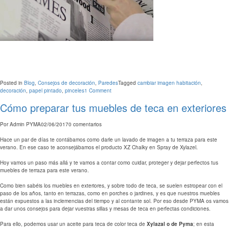
Posted in
Blog
,
Consejos de decoración
,
Paredes
Tagged
cambiar imagen habitación
,
decoración
,
papel pintado
,
pinceles
1 Comment
Cómo preparar tus muebles de teca en exteriores
Por
Admin PYMA
02/06/2017
0 comentarios
Hace un par de días te contábamos como darle un lavado de imagen a tu terraza para este
verano. En ese caso te aconsejábamos el producto XZ Chalky en Spray de Xylazel.
Hoy vamos un paso más allá y te vamos a contar como cuidar, proteger y dejar perfectos tus
muebles de terraza para este verano.
Como bien sabéis los muebles en exteriores, y sobre todo de teca, se suelen estropear con el
paso de los años, tanto en terrazas, como en porches o jardines, y es que nuestros muebles
están expuestos a las inclemencias del tiempo y al contante sol. Por eso desde PYMA os vamos
a dar unos consejos para dejar vuestras sillas y mesas de teca en perfectas condiciones.
Para ello, podemos usar un aceite para teca de color teca de
Xylazal o de Pyma
; en esta