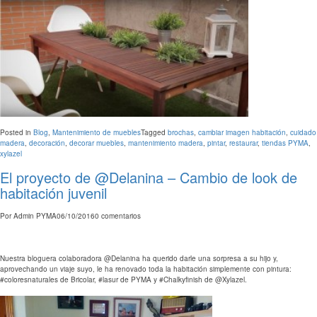
Posted in
Blog
,
Mantenimiento de muebles
Tagged
brochas
,
cambiar imagen habitación
,
cuidado
madera
,
decoración
,
decorar muebles
,
mantenimiento madera
,
pintar
,
restaurar
,
tiendas PYMA
,
xylazel
El proyecto de @Delanina – Cambio de look de
habitación juvenil
Por
Admin PYMA
06/10/2016
0 comentarios
Nuestra bloguera colaboradora @Delanina ha querido darle una sorpresa a su hijo y,
aprovechando un viaje suyo, le ha renovado toda la habitación simplemente con pintura:
#coloresnaturales de Bricolar, #lasur de PYMA y #Chalkyfinish de @Xylazel.