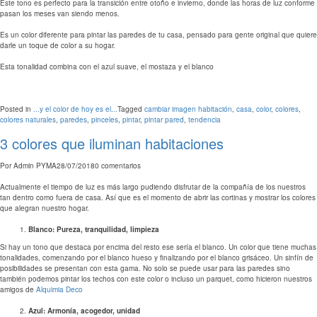
Este tono es perfecto para la transición entre otoño e invierno, donde las horas de luz conforme
pasan los meses van siendo menos.
Es un color diferente para pintar las paredes de tu casa, pensado para gente original que quiere
darle un toque de color a su hogar.
Esta tonalidad combina con el azul suave, el mostaza y el blanco
Posted in
...y el color de hoy es el...
Tagged
cambiar imagen habitación
,
casa
,
color
,
colores
,
colores naturales
,
paredes
,
pinceles
,
pintar
,
pintar pared
,
tendencia
3 colores que iluminan habitaciones
Por
Admin PYMA
28/07/2018
0 comentarios
Actualmente el tiempo de luz es más largo pudiendo disfrutar de la compañía de los nuestros
tan dentro como fuera de casa. Así que es el momento de abrir las cortinas y mostrar los colores
que alegran nuestro hogar.
Blanco: Pureza, tranquilidad, limpieza
Si hay un tono que destaca por encima del resto ese sería el blanco. Un color que tiene muchas
tonalidades, comenzando por el blanco hueso y finalizando por el blanco grisáceo. Un sinfín de
posibilidades se presentan con esta gama. No solo se puede usar para las paredes sino
también podemos pintar los techos con este color o incluso un parquet, como hicieron nuestros
amigos de
Alquimia Deco
Azul: Armonía, acogedor, unidad