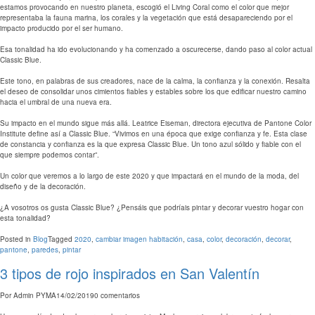
estamos provocando en nuestro planeta, escogió el Living Coral como el color que mejor
representaba la fauna marina, los corales y la vegetación que está desapareciendo por el
impacto producido por el ser humano.
Esa tonalidad ha ido evolucionando y ha comenzado a oscurecerse, dando paso al color actual
Classic Blue.
Este tono, en palabras de sus creadores, nace de la calma, la confianza y la conexión. Resalta
el deseo de consolidar unos cimientos fiables y estables sobre los que edificar nuestro camino
hacia el umbral de una nueva era.
Su impacto en el mundo sigue más allá. Leatrice Eiseman, directora ejecutiva de Pantone Color
Institute define así a Classic Blue. “Vivimos en una época que exige confianza y fe. Esta clase
de constancia y confianza es la que expresa Classic Blue. Un tono azul sólido y fiable con el
que siempre podemos contar”.
Un color que veremos a lo largo de este 2020 y que impactará en el mundo de la moda, del
diseño y de la decoración.
¿A vosotros os gusta Classic Blue? ¿Pensáis que podríais pintar y decorar vuestro hogar con
esta tonalidad?
Posted in
Blog
Tagged
2020
,
cambiar imagen habitación
,
casa
,
color
,
decoración
,
decorar
,
pantone
,
paredes
,
pintar
3 tipos de rojo inspirados en San Valentín
Por
Admin PYMA
14/02/2019
0 comentarios