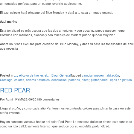
un tonalidad perfecta para un cuarto juvenil o adolescente.
El azul celeste hará olvidarte del Blue Monday, y dará a tu casa un toque original.
Azul marino
Esta tonalidad es más oscura que las dos anteriores, y con poca luz puede parecer negro.
Combina con marrones, blancos y con muebles de madera puede quedar muy bien.
Ahora no tienes excusas para olvidarte del Blue Monday, y dar a tu casa las tonalidades de azul
que necesita
Posted in
...y el color de hoy es el...
,
Blog
,
General
Tagged
cambiar imagen habitación
,
Catálogo
,
colores
,
colores naturales
,
decoración
,
paredes
,
pintar
,
pintar pared
,
Tipos de pintura
RED PEAR
Por
Admin PYMA
29/09/2018
0 comentarios
Llega el otoño, y como cada año Pantone nos recomienda colores para pintar tu casa en este
otoño-invierno.
Hoy en concreto vamos a hablar del color Red Pear. La empresa del color define esta tonalidad
como un rojo deliciosamente intenso, que seduce por su exquisita profundidad.