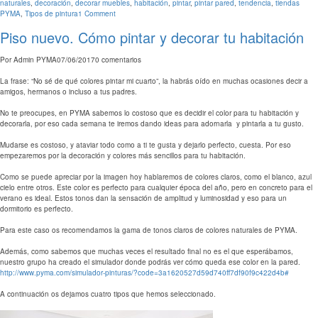
naturales
,
decoración
,
decorar muebles
,
habitación
,
pintar
,
pintar pared
,
tendencia
,
tiendas
PYMA
,
Tipos de pintura
1 Comment
Piso nuevo. Cómo pintar y decorar tu habitación
Por
Admin PYMA
07/06/2017
0 comentarios
La frase: “No sé de qué colores pintar mi cuarto”, la habrás oído en muchas ocasiones decir a
amigos, hermanos o incluso a tus padres.
No te preocupes, en PYMA sabemos lo costoso que es decidir el color para tu habitación y
decorarla, por eso cada semana te iremos dando ideas para adornarla y pintarla a tu gusto.
Mudarse es costoso, y ataviar todo como a ti te gusta y dejarlo perfecto, cuesta. Por eso
empezaremos por la decoración y colores más sencillos para tu habitación.
Como se puede apreciar por la imagen hoy hablaremos de colores claros, como el blanco, azul
cielo entre otros. Este color es perfecto para cualquier época del año, pero en concreto para el
verano es ideal. Estos tonos dan la sensación de amplitud y luminosidad y eso para un
dormitorio es perfecto.
Para este caso os recomendamos la gama de tonos claros de colores naturales de PYMA.
Además, como sabemos que muchas veces el resultado final no es el que esperábamos,
nuestro grupo ha creado el simulador donde podrás ver cómo queda ese color en la pared.
http://www.pyma.com/simulador-pinturas/?code=3a1620527d59d740ff7df90f9c422d4b#
A continuación os dejamos cuatro tipos que hemos seleccionado.