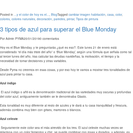
Posted in
...y el color de hoy es el...
,
Blog
Tagged
cambiar imagen habitación
,
casa
,
color
,
colores
,
colores naturales
,
decoración
,
paredes
,
pintar
,
Tipos de pintura
3 tipos de azul para superar el Blue Monday
Por
Admin PYMA
20/01/2019
0 comentarios
Hoy es el Blue Monday, y te preguntarás ¿qué es eso?. Este lunes 21 de enero está
considerado “el día más triste del año” o ‘Blue Monday’, según una fórmula que señala como tal
al tercer lunes del año, tras calcular las deudas navideñas, la motivación, el tiempo y la
necesidad de tomar decisiones y otras variables.
Desde Pyma no creemos en esas cosas, y por eso hoy te vamos a mostrar tres tonalidades de
azul para pintar tu casa.
Azul índigo
El azul índigo o añil es la denominación tradicional de las variedades muy oscuras y profundas
del color azul; antiguamente también se le denominaba Glasto.
Esta tonalidad es muy diferente al resto de azules y le dará a tu casa tranquilidad y frescura,
además combina muy bien con grises, marrones o blancos.
Azul celeste
Seguramente este color sea el más atrevido de los tres. El azul celeste muchas veces se
relaciona con un color femenino y chic, se puede combinar con rosas y dorados, y además es