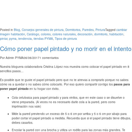
Posted in
Blog
,
Consejos generales de pintura
,
Dormitorios
,
Paredes
,
Pintura
Tagged
cambiar
imagen habitación
,
Catálogo
,
colores
,
colores naturales
,
decoración
,
dormitorio
,
habitación
,
pintar
,
pyma
,
tendencia
,
tiendas PYMA
,
Tipos de pintura
Cómo poner papel pintado y no morir en el intento
Por
Admin PYMA
06/06/2017
1 comentarios
Nuestra bloguera colaboradora Cristina López nos muestra como colocar el papel pintado en 8
sencillos pasos…
Es posible que te guste el papel pintado pero que no te atrevas a comprarlo porque no sabes
cómo va a quedar o no sabes cómo colocarlo. Por eso quiero compartir contigo los
pasos para
poner papel pintado
en tu hogar con éxito.
Cola celulosica para papel pintado y para vinilos, que en este caso o se disuelve o
viene preparada. (A veces no es necesario darle cola a la pared, pero como
imprimación nos vale)
Mide la pared previendo un exceso de 5 o 6 cm por arriba y 5 o 6 cm por abajo para
poder cortar el papel pintado a medida. Recuerda que si el papel pintado tiene dibujos,
debes casarlos.
Encolar la pared con una brocha y utiliza un rodillo para las zonas más grandes. Te