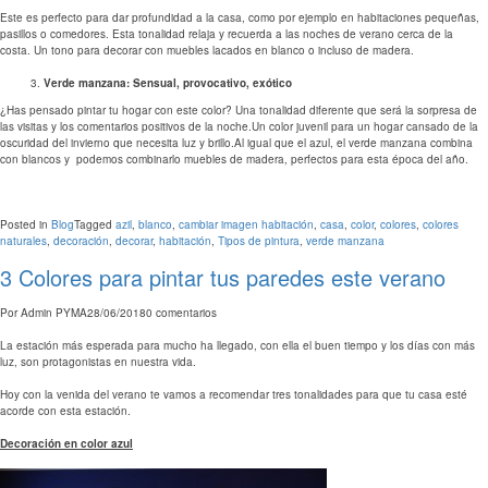
Este es perfecto para dar profundidad a la casa, como por ejemplo en habitaciones pequeñas,
pasillos o comedores. Esta tonalidad relaja y recuerda a las noches de verano cerca de la
costa. Un tono para decorar con muebles lacados en blanco o incluso de madera.
Verde manzana: Sensual, provocativo, exótico
¿Has pensado pintar tu hogar con este color? Una tonalidad diferente que será la sorpresa de
las visitas y los comentarios positivos de la noche.Un color juvenil para un hogar cansado de la
oscuridad del invierno que necesita luz y brillo.Al igual que el azul, el verde manzana combina
con blancos y podemos combinarlo muebles de madera, perfectos para esta época del año.
Posted in
Blog
Tagged
azil
,
blanco
,
cambiar imagen habitación
,
casa
,
color
,
colores
,
colores
naturales
,
decoración
,
decorar
,
habitación
,
Tipos de pintura
,
verde manzana
3 Colores para pintar tus paredes este verano
Por
Admin PYMA
28/06/2018
0 comentarios
La estación más esperada para mucho ha llegado, con ella el buen tiempo y los días con más
luz, son protagonistas en nuestra vida.
Hoy con la venida del verano te vamos a recomendar tres tonalidades para que tu casa esté
acorde con esta estación.
Decoración en color azul