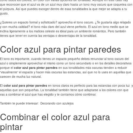
como todos los colores, un color con varias opciones de tonalidad. Aunque en este caso hay
que reconocer que el azul va de un azul muy claro hasta un tono muy oscuro que coquetea con
el púrpura. Así que puedes escoger dentro de esas tonalidades la que mejor se adapta a tu
gusto.
¿Quieres un espacio formal y sofisticado? aprovecha el tono oscuro. ¿Te gustaría algo relajado
y con mucha calidad? el tono más claro del azul viene perfecto. El azul en tono medio que se
inclina ligeramente a los matices celeste es ideal para un ambiente romántico. Pero también
tienes que tener en cuenta las ventajas o desventajas de la tonalidad.
Color azul para pintar paredes
El tono es importante, cuando tienes un espacio pequeño debes renunciar al tono oscuro del
azul o simplemente aprovechar el mismo como un tono secundario o en los detalles decorativos
porque el
color azul para pintar paredes
en sus tonalidades más oscuras tienden a reducir
“visualmente” el espacio y hacer más oscuras las estancias, así que no lo uses en aquellas que
carecen de mucha luz natural.
El
color azul para pintar paredes
en tonos claros es perfecto para las estancias con poca luz y
aquellas que son pequeñas. La tonalidad también tiene que adaptarse a los colores con que
vas a combinar el azul que has elegido y te contamos cómo combinar.
También te puede interesar:
Decorando con azulejos
Combinar el color azul para
pintar