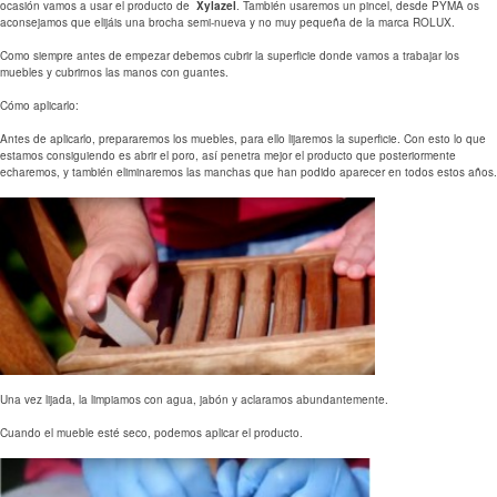
ocasión vamos a usar el producto de
Xylazel
. También usaremos un pincel, desde PYMA os
aconsejamos que elijáis una brocha semi-nueva y no muy pequeña de la marca ROLUX.
Como siempre antes de empezar debemos cubrir la superficie donde vamos a trabajar los
muebles y cubrirnos las manos con guantes.
Cómo aplicarlo:
Antes de aplicarlo, prepararemos los muebles, para ello lijaremos la superficie. Con esto lo que
estamos consiguiendo es abrir el poro, así penetra mejor el producto que posteriormente
echaremos, y también eliminaremos las manchas que han podido aparecer en todos estos años.
Una vez lijada, la limpiamos con agua, jabón y aclaramos abundantemente.
Cuando el mueble esté seco, podemos aplicar el producto.