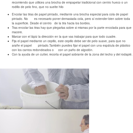
recomiendo que utilices una brocha de empapelar tradicional con centro hueco o un
rodillo de pelo fino, que no suelte hilo
Encolar las tiras de papel pintado, mediante una brocha especial para cola de papel
pintado. No es necesario poner demasiada cola, pero sí extender bien sobre toda
la superficie. Desde el centro de la tira hacia los bordes.
Tras encolar las tiras hay que plegarlas sobre si mismas por la parte encolada para que
macere.
Marcar con el lápiz la dirección en la que vas trabajar para que todo cuadre.
Fija el papel mediante un cepillo, este cepillo debe ser de pelo suave, para que no
arañe el papel pintado.También puedes fijar el papel con una espátula de plástico
con los cantos redondeados o con un paño de algodón.
Con la ayuda de un cutter, recorta el papel sobrante de la zona del techo y del rodapié.