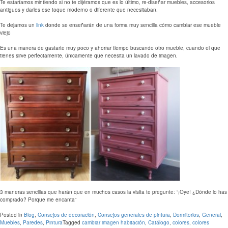
Te estaríamos mintiendo si no te dijéramos que es lo último, re-diseñar muebles, accesorios
antiguos y darles ese toque moderno o diferente que necesitaban.
Te dejamos un
link
donde se enseñarán de una forma muy sencilla cómo cambiar ese mueble
viejo
Es una manera de gastarte muy poco y ahorrar tiempo buscando otro mueble, cuando el que
tienes sirve perfectamente, únicamente que necesita un lavado de imagen.
3 maneras sencillas que harán que en muchos casos la visita te pregunte: “¡Oye! ¿Dónde lo has
comprado? Porque me encanta”
Posted in
Blog
,
Consejos de decoración
,
Consejos generales de pintura
,
Dormitorios
,
General
,
Muebles
,
Paredes
,
Pintura
Tagged
cambiar imagen habitación
,
Catálogo
,
colores
,
colores