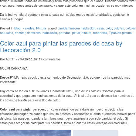
tiempo, iluminará todas las estancias y tiene más presencia que el blanco. Recomendamos mirar
y comparar tonos antes de comprarlo, ya que esté color en muchas ocasiones es muy intenso.
Da la bienvenida al verano y pinta tu casa con cualquiera de estas tonalidades, verás cómo
cambia tu hogar.
Posted in
Blog
,
Paredes
,
Pintura
Tagged
cambiar imagen habitación
,
casa
,
color
,
colores
,
colores
naturales
,
decorar
,
dormitorio
,
habitación
,
paredes
,
pintar
,
pintura
,
tendencia
,
Tipos de pintura
Color azul para pintar las paredes de casa by
Decoración 2.0
Por
Admin PYMA
29/06/2017
4 comentarios
NOEMI CARRANZA
Desde PYMA hemos cogido este contenido de Decoración 2.0, porque nos ha parecido muy
interesante.
Hoy como se lee en el titulo vamos a hablar del azul, uno de los colores favoritos para la
sociedad y que pega con muchas zonas de la casa. Al final del post os diremos los nombres de
los botes de PYMA para este tipo de color.
Color azul para pintar paredes,
un color estupendo para darle un nuevo aspecto a las
estancias del hogar. Ya sabes que resulta práctico y económico cuando queremos renovar partir
de pintar las paredes, dando a la misma una nueva apariencia con solo cambiar el color. Si
estás por escoger un color para tus paredes, toma en cuenta estas ventajas del color azul.