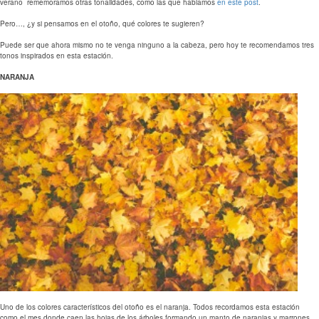
verano rememoramos otras tonalidades, como las que hablamos
en este post
.
Pero…, ¿y si pensamos en el otoño, qué colores te sugieren?
Puede ser que ahora mismo no te venga ninguno a la cabeza, pero hoy te recomendamos tres
tonos inspirados en esta estación.
NARANJA
Uno de los colores característicos del otoño es el naranja. Todos recordamos esta estación
como el mes donde caen las hojas de los árboles formando un manto de naranjas y marrones.