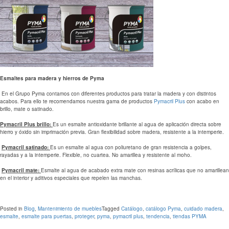
Esmaltes para madera y hierros de Pyma
En el Grupo Pyma contamos con diferentes productos para tratar la madera y con distintos
acabos. Para ello te recomendamos nuestra gama de productos
Pymacril Plus
con acabo en
brillo, mate o satinado.
Pymacril Plus brillo:
Es un esmalte antioxidante brillante al agua de aplicación directa sobre
hierro y óxido sin imprimación previa. Gran flexibilidad sobre madera, resistente a la intemperie.
Pymacril satinado:
Es un esmalte al agua con poliuretano de gran resistencia a golpes,
rayadas y a la intemperie. Flexible, no cuartea. No amarillea y resistente al moho.
Pymacril mate:
Esmalte al agua de acabado extra mate con resinas acrílicas que no amarillean
en el interior y aditivos especiales que repelen las manchas.
Posted in
Blog
,
Mantenimiento de muebles
Tagged
Catálogo
,
catálogo Pyma
,
cuidado madera
,
esmalte
,
esmalte para puertas
,
proteger
,
pyma
,
pymacril plus
,
tendencia
,
tiendas PYMA