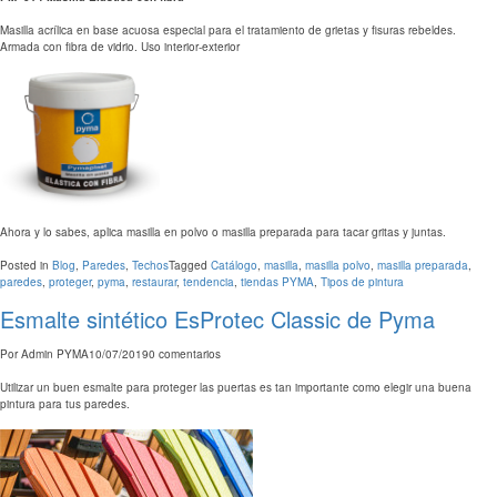
Masilla acrílica en base acuosa especial para el tratamiento de grietas y fi­suras rebeldes.
Armada con fi­bra de vidrio. Uso interior-exterior
Ahora y lo sabes, aplica masilla en polvo o masilla preparada para tacar gritas y juntas.
Posted in
Blog
,
Paredes
,
Techos
Tagged
Catálogo
,
masilla
,
masilla polvo
,
masilla preparada
,
paredes
,
proteger
,
pyma
,
restaurar
,
tendencia
,
tiendas PYMA
,
Tipos de pintura
Esmalte sintético EsProtec Classic de Pyma
Por
Admin PYMA
10/07/2019
0 comentarios
Utilizar un buen esmalte para proteger las puertas es tan importante como elegir una buena
pintura para tus paredes.