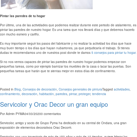
Pintar las paredes de tu hogar
Por último, una de las actividades que podemos realizar durante este periodo de aislamiento, es
pintar las paredes de nuestro hogar. Es una tarea que nos llevará días y que debemos hacerlo
con mucho esmero y cariño.
Es muy importante seguir los pasos del fabricante y no realizar la actividad los días que hace
muy buen tiempo o los días que hayan nubarrones, ya que perjudicaría el trabajo. Si tienes
dudas te recomendamos uno de nuestros post donde te damos
5 consejos para pintar tu hogar.
Si no nos vemos capaces de pintar las paredes de nuestro hogar podemos empezar con
pequeñas tareas, como por ejemplo barnizar los muebles de la casa o lacar las puertas. Son
pequeñas tareas que harán que te sientas mejor en estos días de confinamiento.
Posted in
Blog
,
Consejos de decoración
,
Consejos generales de pintura
Tagged
actividades
,
confinamiento
,
decoración
,
habitación
,
paredes
,
pintar
,
proteger
,
tendencia
Servicolor y Orac Decor un gran equipo
Por
Admin PYMA
04/03/2020
0 comentarios
Servicolor, amigo y socio de Grupo Pyma ha dedicado en su central de Ondara, una gran
exposición de elementos decorativos Orac Decor®.
Servicolor, con una trayectoria de más de 150 años y más de 10 tiendas, quiere liderar las