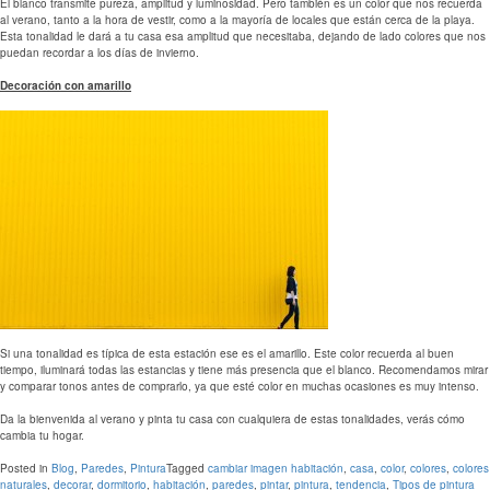
El blanco transmite pureza, amplitud y luminosidad. Pero también es un color que nos recuerda
al verano, tanto a la hora de vestir, como a la mayoría de locales que están cerca de la playa.
Esta tonalidad le dará a tu casa esa amplitud que necesitaba, dejando de lado colores que nos
puedan recordar a los días de invierno.
Decoración con amarillo
Si una tonalidad es típica de esta estación ese es el amarillo. Este color recuerda al buen
tiempo, iluminará todas las estancias y tiene más presencia que el blanco. Recomendamos mirar
y comparar tonos antes de comprarlo, ya que esté color en muchas ocasiones es muy intenso.
Da la bienvenida al verano y pinta tu casa con cualquiera de estas tonalidades, verás cómo
cambia tu hogar.
Posted in
Blog
,
Paredes
,
Pintura
Tagged
cambiar imagen habitación
,
casa
,
color
,
colores
,
colores
naturales
,
decorar
,
dormitorio
,
habitación
,
paredes
,
pintar
,
pintura
,
tendencia
,
Tipos de pintura