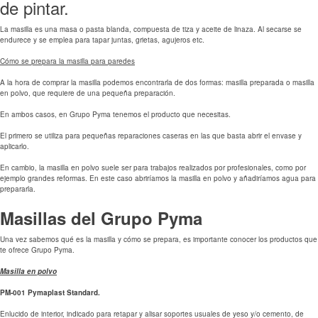
de pintar.
La masilla es una masa o pasta blanda, compuesta de tiza y aceite de linaza. Al secarse se
endurece y se emplea para tapar juntas, grietas, agujeros etc.
Cómo se prepara la masilla para paredes
A la hora de comprar la masilla podemos encontrarla de dos formas: masilla preparada o masilla
en polvo, que requiere de una pequeña preparación.
En ambos casos, en Grupo Pyma tenemos el producto que necesitas.
El primero se utiliza para pequeñas reparaciones caseras en las que basta abrir el envase y
aplicarlo.
En cambio, la masilla en polvo suele ser para trabajos realizados por profesionales, como por
ejemplo grandes reformas. En este caso abriríamos la masilla en polvo y añadiríamos agua para
prepararla.
Masillas del Grupo Pyma
Una vez sabemos qué es la masilla y cómo se prepara, es importante conocer los productos que
te ofrece Grupo Pyma.
Masilla en polvo
PM-001 Pymaplast Standard.
Enlucido de interior, indicado para retapar y alisar soportes usuales de yeso y/o cemento, de