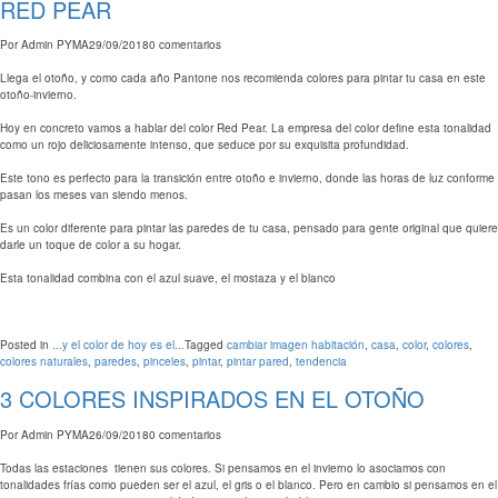
RED PEAR
Por
Admin PYMA
29/09/2018
0 comentarios
Llega el otoño, y como cada año Pantone nos recomienda colores para pintar tu casa en este
otoño-invierno.
Hoy en concreto vamos a hablar del color Red Pear. La empresa del color define esta tonalidad
como un rojo deliciosamente intenso, que seduce por su exquisita profundidad.
Este tono es perfecto para la transición entre otoño e invierno, donde las horas de luz conforme
pasan los meses van siendo menos.
Es un color diferente para pintar las paredes de tu casa, pensado para gente original que quiere
darle un toque de color a su hogar.
Esta tonalidad combina con el azul suave, el mostaza y el blanco
Posted in
...y el color de hoy es el...
Tagged
cambiar imagen habitación
,
casa
,
color
,
colores
,
colores naturales
,
paredes
,
pinceles
,
pintar
,
pintar pared
,
tendencia
3 COLORES INSPIRADOS EN EL OTOÑO
Por
Admin PYMA
26/09/2018
0 comentarios
Todas las estaciones tienen sus colores. Si pensamos en el invierno lo asociamos con
tonalidades frías como pueden ser el azul, el gris o el blanco. Pero en cambio si pensamos en el