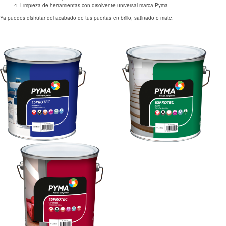
Limpieza de herramientas con disolvente universal marca Pyma
Ya puedes disfrutar del acabado de tus puertas en brillo, satinado o mate.