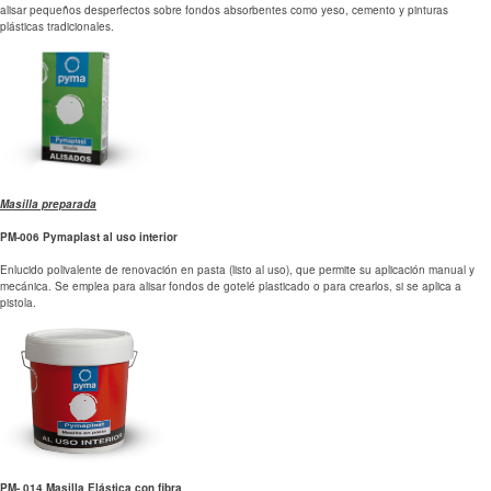
alisar pequeños desperfectos sobre fondos absorbentes como yeso, cemento y pinturas
plásticas tradicionales.
Masilla preparada
PM-006 Pymaplast al uso interior
Enlucido polivalente de renovación en pasta (listo al uso), que permite su aplicación manual y
mecánica. Se emplea para alisar fondos de gotelé plasti­cado o para crearlos, si se aplica a
pistola.
PM- 014 Masilla Elástica con fibra