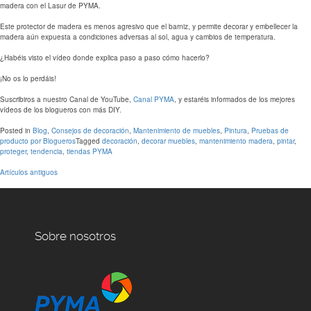
madera con el Lasur de PYMA.
Este protector de madera es menos agresivo que el barniz, y permite decorar y embellecer la
madera aún expuesta a condiciones adversas al sol, agua y cambios de temperatura.
¿Habéis visto el vídeo donde explica paso a paso cómo hacerlo?
¡No os lo perdáis!
Suscribiros a nuestro Canal de YouTube,
Canal PYMA
, y estaréis informados de los mejores
vídeos de los blogueros con más DIY.
Posted in
Blog
,
Consejos de decoración
,
Mantenimiento de muebles
,
Pintura
,
Pruebas de
producto por Blogueros
Tagged
decoración
,
decorar muebles
,
mantenimiento madera
,
pintar
,
proteger
,
tendencia
,
tiendas PYMA
Artículos antiguos
Navegación
de
entradas
Sobre nosotros