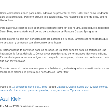
Como comentamos hace pocos días, además de presentar el color Sailor Blue como tendencia
para esta primavera, Pantone expuso tres colores más. Hoy hablamos de uno de ellos, el tono
Harbor Mist.
Para saber qué color es este podríamos calificarlo como un gris neutro, al igual que la tonalidad
Sailor Blue, este también está dentro de la colección de Pantone Classic Spring 2018.
Estos colores no solo son perfectos para las paredes de tu casa, también son tonalidades que
no destacan y combinan con el mobiliario de tu hogar.
Si Harbor Mist no te convence para las paredes, es un color perfecto para las cortinas de una
habitación, la funda del sofá… Combina con paredes tanto de tonalidades frías como cálidas.
Es excelente para una casa antigua o un despacho de empresa, colores que no destacan pero
que son muy formales.
Si estás buscando un tono nuevo para una habitación, y el color que buscas está dentro de las
tonalidades clásicas, la pintura que necesitas es Harbor Mist.
Posted in
...y el color de hoy es el...
,
Blog
Tagged
Catálogo
,
Classic Spring 2018
,
color
,
colores
,
decoración
,
harbor mist
,
pantone
,
paredes
,
pintar
,
tendencia
,
Tipos de pintura
Azul Klein
Por
Admin PYMA
06/02/2018
0 comentarios