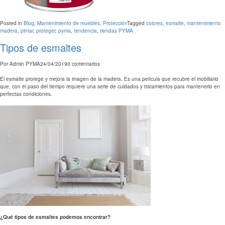
Posted in
Blog
,
Mantenimiento de muebles
,
Protección
Tagged
colores
,
esmalte
,
mantenimiento
madera
,
pintar
,
proteger
,
pyma
,
tendencia
,
tiendas PYMA
Tipos de esmaltes
Por
Admin PYMA
24/04/2019
0 comentarios
El esmalte protege y mejora la imagen de la madera. Es una película que recubre el mobiliario
que, con el paso del tiempo requiere una serie de cuidados y tratamientos para mantenerlo en
perfectas condiciones.
¿Qué tipos de esmaltes podemos encontrar?