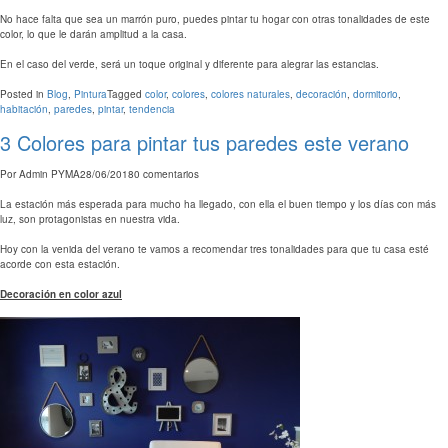
No hace falta que sea un marrón puro, puedes pintar tu hogar con otras tonalidades de este
color, lo que le darán amplitud a la casa.
En el caso del verde, será un toque original y diferente para alegrar las estancias.
Posted in
Blog
,
Pintura
Tagged
color
,
colores
,
colores naturales
,
decoración
,
dormitorio
,
habitación
,
paredes
,
pintar
,
tendencia
3 Colores para pintar tus paredes este verano
Por
Admin PYMA
28/06/2018
0 comentarios
La estación más esperada para mucho ha llegado, con ella el buen tiempo y los días con más
luz, son protagonistas en nuestra vida.
Hoy con la venida del verano te vamos a recomendar tres tonalidades para que tu casa esté
acorde con esta estación.
Decoración en color azul