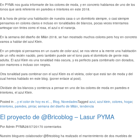
En PYMA nos gusta informarte de los colores de moda, y en concreto hablamos de uno de los
tonos que será referente en paredes e interiores en este 2018.
A la hora de pintar una habitación de nuestra casa o un dormitorio siempre, o casi siempre
pensamos en colores claros e incluso en tonalidades de blancos, pocas veces intentamos
arriesgar con tintes como el rosa, el azul o el naranja.
En la semana del diseño de Milán 2018, se han mostrado muchos colores pero hoy en concreto
vamos a hablar del azul Klein.
En un principio si pensamos en un cuarto de color azul, se nos viene a la mente una habitación
de un niño recién nacido, pero también puede ser el tono para el dormitorio de gente más
adulta. El azul Klein es una tonalidad más oscura, y es perfecto para combinarlo con dorados,
con marrones o incluso con negros.
Otra tonalidad para combinar con el azul Klein es el violeta, color que está tan de moda y del
cual hemos hablado en este blog. (poner enlace al post).
Olvídate de los blancos y comienza a pensar en uno de los colores de moda en paredes e
interiores, el azul Klein.
Posted in
...y el color de hoy es el...
,
Blog
,
Novedades
Tagged
azul
,
azul klein
,
colores
,
hogar
,
interiores
,
paredes
,
pintar
,
semana del diseño de Milán
,
tendencia
El proyecto de @Bricoblog – Lasur PYMA
Por
Admin PYMA
28/07/2017
0 comentarios
Nuestro bloguero colaborador @Bricoblog ha realizado el mantenimiento de dos muebles de