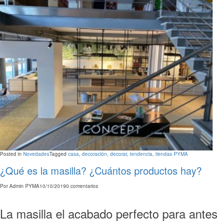
Posted in
Novedades
Tagged
casa
,
decoración
,
decorar
,
tendencia
,
tiendas PYMA
¿Qué es la masilla? ¿Cuántos productos hay?
Por
Admin PYMA
10/10/2019
0 comentarios
La masilla el acabado perfecto para antes