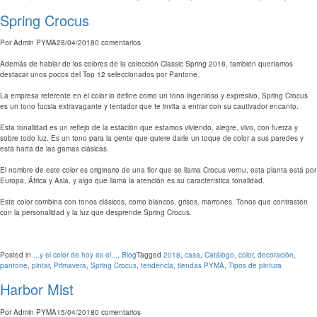
Spring Crocus
Por
Admin PYMA
28/04/2018
0 comentarios
Además de hablar de los colores de la colección Classic Spring 2018, también queríamos
destacar unos pocos del Top 12 seleccionados por Pantone.
La empresa referente en el color lo define como un tono ingenioso y expresivo, Spring Crocus
es un tono fucsia extravagante y tentador que te invita a entrar con su cautivador encanto.
Esta tonalidad es un reflejo de la estación que estamos viviendo, alegre, vivo, con fuerza y
sobre todo luz. Es un tono para la gente que quiere darle un toque de color a sus paredes y
está harta de las gamas clásicas.
El nombre de este color es originario de una flor que se llama Crocus vernu, esta planta está por
Europa, África y Asia, y algo que llama la atención es su característica tonalidad.
Este color combina con tonos clásicos, como blancos, grises, marrones. Tonos que contrasten
con la personalidad y la luz que desprende Spring Crocus.
Posted in
...y el color de hoy es el...
,
Blog
Tagged
2018
,
casa
,
Catálogo
,
color
,
decoración
,
pantone
,
pintar
,
Primavera
,
Spring Crocus
,
tendencia
,
tiendas PYMA
,
Tipos de pintura
Harbor Mist
Por
Admin PYMA
15/04/2018
0 comentarios