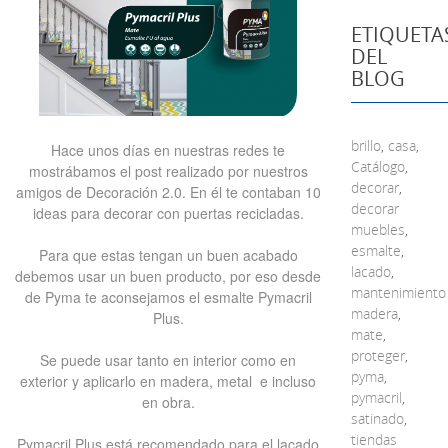
ETIQUETA
DEL
BLOG
brillo
,
casa
,
Hace unos días en nuestras redes te
Catálogo
,
mostrábamos el post realizado por nuestros
decorar
,
amigos de Decoración 2.0. En él te contaban 10
decorar
ideas para decorar con puertas recicladas.
muebles
,
esmalte
,
Para que estas tengan un buen acabado
lacado
,
debemos usar un buen producto, por eso desde
mantenimiento
de Pyma te aconsejamos el esmalte Pymacril
madera
,
Plus.
mate
,
proteger
,
Se puede usar tanto en interior como en
pyma
,
exterior y aplicarlo en madera, metal e incluso
pymacril
,
en obra.
satinado
,
tiendas
Pymacril Plus está recomendado para el lacado