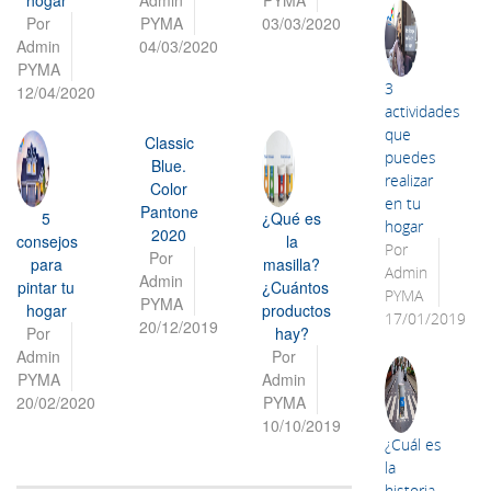
hogar
Admin
PYMA
Por
PYMA
03/03/2020
Admin
04/03/2020
PYMA
3
12/04/2020
actividades
que
Classic
puedes
Blue.
realizar
Color
en tu
Pantone
5
¿Qué es
hogar
2020
consejos
la
Por
Por
para
masilla?
Admin
Admin
pintar tu
¿Cuántos
PYMA
PYMA
hogar
productos
17/01/2019
20/12/2019
Por
hay?
Admin
Por
PYMA
Admin
20/02/2020
PYMA
10/10/2019
¿Cuál es
la
historia