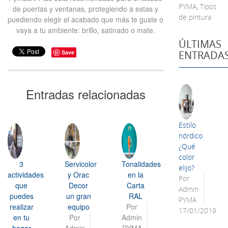
PYMA
,
Tipos
de puertas y ventanas, protegiendo a estas y
de pintura
puediendo elegir el acabado que más te guste o
vaya a tu ambiente: brillo, satinado o mate.
ÚLTIMAS
ENTRADA
Save
Entradas relacionadas
Estilo
nórdico.
¿Qué
color
3
Servicolor
Tonalidades
elijo?
actividades
y Orac
en la
Por
que
Decor
Carta
Admin
puedes
un gran
RAL
PYMA
realizar
equipo
Por
17/01/2019
en tu
Por
Admin