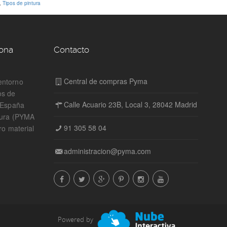
,
Tipos de pintura
zona
Contacto
Central de compras Pyma
entorno
os de
Calle Acuario 23B, Local 3, 28042 Madrid
n España
tura (PYMA
91 305 58 04
ro material
administracion@pyma.com
Powered by