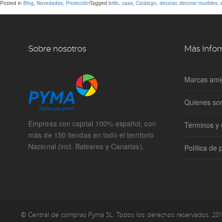
Posted in
Blog
,
Novedades
,
Protección
Tagged
brillo
,
casa
,
Catálogo
,
decorar
,
decorar muebles
,
Sobre nosotros
Más Info
Marcas ami
Quienes s
Empresa con capital 100% español, con
Términos y 
más de 150 tiendas en todo el territorio
Nacional (incl. Baleares y Canarias).
Política de 
© Central de compras Pyma SL. Todos los derechos reservados. 20