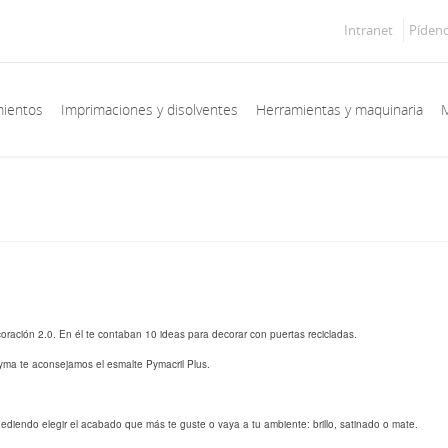
Intranet
Píden
mientos
Imprimaciones y disolventes
Herramientas y maquinaria
M
ración 2.0. En él te contaban 10 ideas para decorar con puertas recicladas.
a te aconsejamos el esmalte Pymacril Plus.
diendo elegir el acabado que más te guste o vaya a tu ambiente: brillo, satinado o mate.