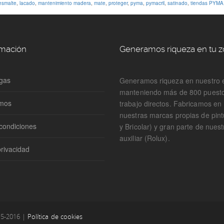
esmalte
,
lacado
,
mantenimiento madera
,
mate
,
proteger
,
pyma
,
pymacril
,
satinado
,
tiendas PYMA
rmación
Generamos riqueza en tu 
gas
Generamos riqueza en nuestro 
manteniendo más de 800 puest
omos
trabajo directos. Fabricamos e
nuestras marcas propias de pin
condiciones
y Bricolar) y gran parte de nuest
auxiliar (Rolux).
privacidad
15-2016 |
Política de cookies