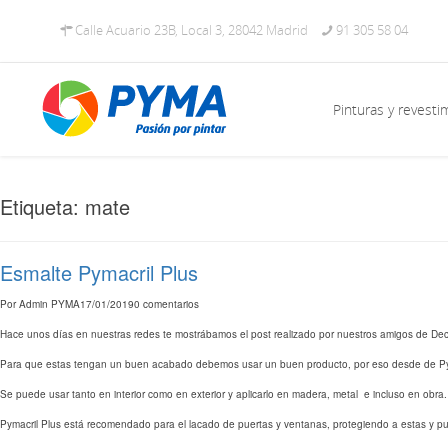
Calle Acuario 23B, Local 3, 28042 Madrid
91 305 58 04
Pinturas y revesti
Etiqueta: mate
Esmalte Pymacril Plus
Por
Admin PYMA
17/01/2019
0 comentarios
Hace unos días en nuestras redes te mostrábamos el post realizado por nuestros amigos de Deco
Para que estas tengan un buen acabado debemos usar un buen producto, por eso desde de Pym
Se puede usar tanto en interior como en exterior y aplicarlo en madera, metal e incluso en obra.
Pymacril Plus está recomendado para el lacado de puertas y ventanas, protegiendo a estas y pue