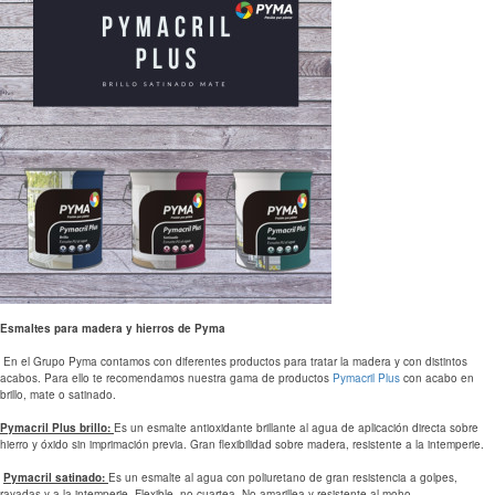
Esmaltes para madera y hierros de Pyma
En el Grupo Pyma contamos con diferentes productos para tratar la madera y con distintos
acabos. Para ello te recomendamos nuestra gama de productos
Pymacril Plus
con acabo en
brillo, mate o satinado.
Pymacril Plus brillo:
Es un esmalte antioxidante brillante al agua de aplicación directa sobre
hierro y óxido sin imprimación previa. Gran flexibilidad sobre madera, resistente a la intemperie.
Pymacril satinado:
Es un esmalte al agua con poliuretano de gran resistencia a golpes,
rayadas y a la intemperie. Flexible, no cuartea. No amarillea y resistente al moho.