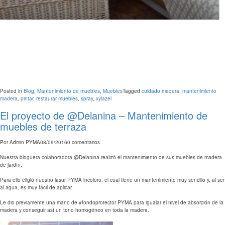
Posted in
Blog
,
Mantenimiento de muebles
,
Muebles
Tagged
cuidado madera
,
mantenimiento
madera
,
pintar
,
restaurar muebles
,
spray
,
xylazel
El proyecto de @Delanina – Mantenimiento de
muebles de terraza
Por
Admin PYMA
08/09/2016
0 comentarios
Nuestra bloguera colaboradora @Delanina realizó el mantenimiento de sus muebles de madera
de jardín.
Para ello eligió nuestro lasur PYMA incoloro, el cual tiene un mantenimiento muy sencillo y, al ser
al agua, es muy fácil de aplicar.
Le dio previamente una mano de #fondoprotector PYMA para igualar el nivel de absorción de la
madera y conseguir así un tono homogéneo en toda la madera.