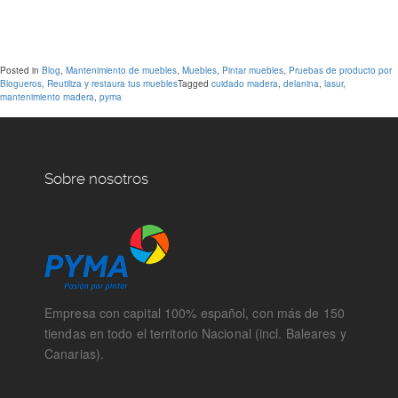
Posted in
Blog
,
Mantenimiento de muebles
,
Muebles
,
Pintar muebles
,
Pruebas de producto por
Blogueros
,
Reutiliza y restaura tus muebles
Tagged
cuidado madera
,
delanina
,
lasur
,
mantenimiento madera
,
pyma
Sobre nosotros
Empresa con capital 100% español, con más de 150
tiendas en todo el territorio Nacional (incl. Baleares y
Canarias).