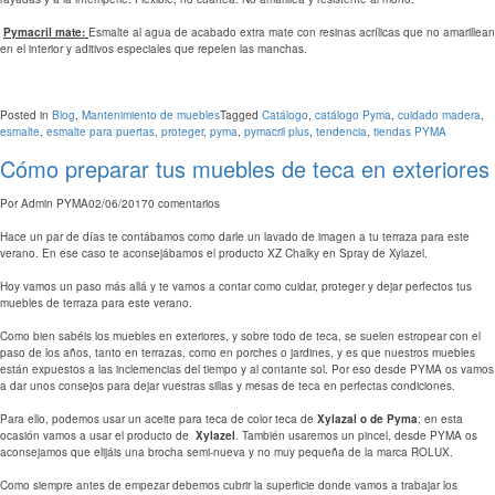
Pymacril mate:
Esmalte al agua de acabado extra mate con resinas acrílicas que no amarillean
en el interior y aditivos especiales que repelen las manchas.
Posted in
Blog
,
Mantenimiento de muebles
Tagged
Catálogo
,
catálogo Pyma
,
cuidado madera
,
esmalte
,
esmalte para puertas
,
proteger
,
pyma
,
pymacril plus
,
tendencia
,
tiendas PYMA
Cómo preparar tus muebles de teca en exteriores
Por
Admin PYMA
02/06/2017
0 comentarios
Hace un par de días te contábamos como darle un lavado de imagen a tu terraza para este
verano. En ese caso te aconsejábamos el producto XZ Chalky en Spray de Xylazel.
Hoy vamos un paso más allá y te vamos a contar como cuidar, proteger y dejar perfectos tus
muebles de terraza para este verano.
Como bien sabéis los muebles en exteriores, y sobre todo de teca, se suelen estropear con el
paso de los años, tanto en terrazas, como en porches o jardines, y es que nuestros muebles
están expuestos a las inclemencias del tiempo y al contante sol. Por eso desde PYMA os vamos
a dar unos consejos para dejar vuestras sillas y mesas de teca en perfectas condiciones.
Para ello, podemos usar un aceite para teca de color teca de
Xylazal o de Pyma
; en esta
ocasión vamos a usar el producto de
Xylazel
. También usaremos un pincel, desde PYMA os
aconsejamos que elijáis una brocha semi-nueva y no muy pequeña de la marca ROLUX.
Como siempre antes de empezar debemos cubrir la superficie donde vamos a trabajar los