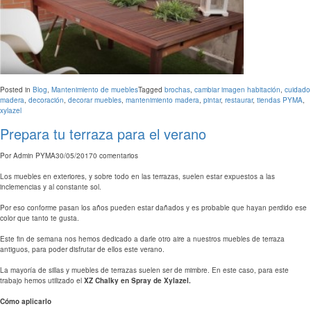
Posted in
Blog
,
Mantenimiento de muebles
Tagged
brochas
,
cambiar imagen habitación
,
cuidado
madera
,
decoración
,
decorar muebles
,
mantenimiento madera
,
pintar
,
restaurar
,
tiendas PYMA
,
xylazel
Prepara tu terraza para el verano
Por
Admin PYMA
30/05/2017
0 comentarios
Los muebles en exteriores, y sobre todo en las terrazas, suelen estar expuestos a las
inclemencias y al constante sol.
Por eso conforme pasan los años pueden estar dañados y es probable que hayan perdido ese
color que tanto te gusta.
Este fin de semana nos hemos dedicado a darle otro aire a nuestros muebles de terraza
antiguos, para poder disfrutar de ellos este verano.
La mayoría de sillas y muebles de terrazas suelen ser de mimbre. En este caso, para este
trabajo hemos utilizado el
XZ Chalky en Spray de Xylazel.
Cómo aplicarlo