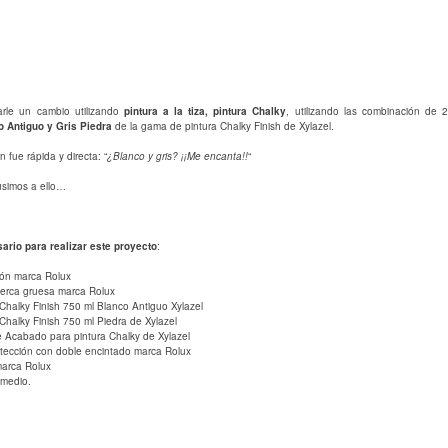
rle un cambio utilizando
pintura a la tiza, pintura Chalky
, utilizando las combinación de 2
o Antiguo y Gris Piedra
de la gama de pintura Chalky Finish de Xylazel.
 fue rápida y directa: “
¿Blanco y gris? ¡¡Me encanta!!
“
usimos a ello…
ario para realizar este proyecto
:
flón marca Rolux
cerca gruesa marca Rolux
 Chalky Finish 750 ml Blanco Antiguo Xylazel
 Chalky Finish 750 ml Piedra de Xylazel
 Acabado para pintura Chalky de Xylazel
tección con doble encintado marca Rolux
marca Rolux
 medio.