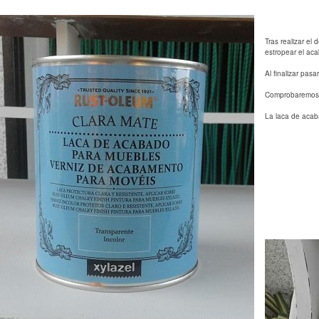
Tras realizar e
estropear el ac
Al finalizar pas
Comprobaremos qu
La laca de acaba