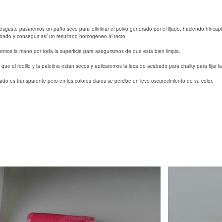
l desgaste pasaremos un paño seco para eliminar el polvo generado por el lijado, haciendo hinc
abado y conseguir así un resultado homogéneo al tacto.
aremos la mano por toda la superficie para asegurarnos de que está bien limpia.
e el rodillo y la paletina están secos y aplicaremos la laca de acabado para chalky para fijar la 
do es transparente pero en los colores claros se percibe un leve oscurecimiento de su color.