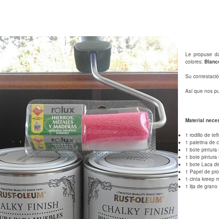
Le propuse da
colores:
Blanc
Su contestación
Así que nos p
Material neces
1 rodillo de te
1 paletina de 
1 bote pintura
1 bote pintura
1 bote Laca de
1 Papel de pro
1 cinta kreep 
1 lija de grano