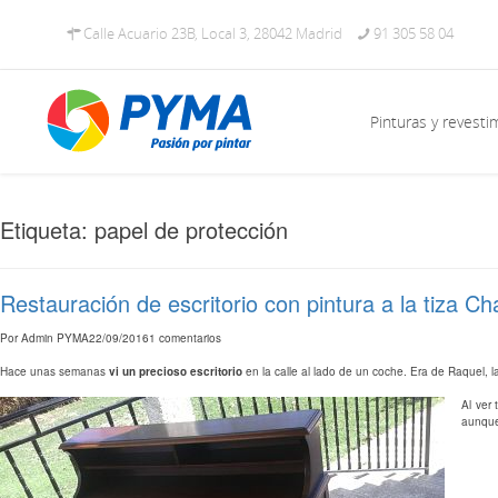
Calle Acuario 23B, Local 3, 28042 Madrid
91 305 58 04
Pinturas y revesti
Etiqueta: papel de protección
Restauración de escritorio con pintura a la tiza Ch
Por
Admin PYMA
22/09/2016
1 comentarios
Hace unas semanas
vi un precioso escritorio
en la calle al lado de un coche. Era de Raquel, l
Al ver
aunque