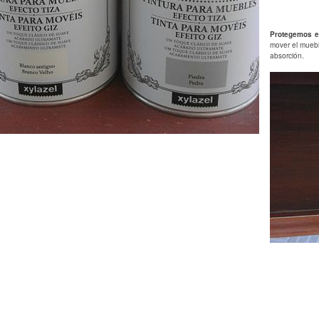
Protegemos e
mover el muebl
absorción.