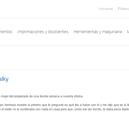
Intranet
Píden
mientos
Imprimaciones y disolventes
Herramientas y maquinaria
M
alky
a mujer del propietario de una tienda cercana a nuestra oficina.
 tan hermoso mueble lo primero que le pregunté es qué iba a hacer con él y me dijo que se lo
 el estilo no le combinaba con nada en casa pero que, como era tan bonito, le daba pena tirarlo