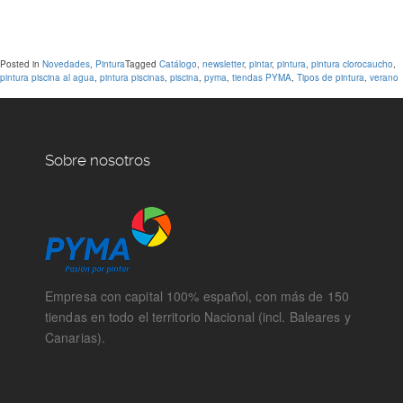
Posted in
Novedades
,
Pintura
Tagged
Catálogo
,
newsletter
,
pintar
,
pintura
,
pintura clorocaucho
,
pintura piscina al agua
,
pintura piscinas
,
piscina
,
pyma
,
tiendas PYMA
,
Tipos de pintura
,
verano
Sobre nosotros
Empresa con capital 100% español, con más de 150
tiendas en todo el territorio Nacional (incl. Baleares y
Canarias).