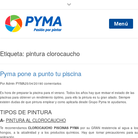
Menú
Etiqueta: pintura clorocaucho
Pyma pone a punto tu piscina
Por
Admin PYMA
25/04/2019
0 comentarios
Es hora de preparar la piscina para el verano. Todos los años hay que revisar el estado de las
piscinas para obtener un rendimiento óptimo, para ello la pintura es tu gran aliado. Siempre
existen dudas de que pintura emplear y como aplicarla desde Grupo Pyma te ayudamos.
TIPOS DE PINTURA
A-
PINTURA AL CLOROCAUCHO
Te recomendamos
CLOROCAUCHO PISCINAS PYMA
por su GRAN resistencia al agua a lo
hongos, a la alcalinidad y a los productos químicos. Hay que tomar precauciones para su
aplicación.