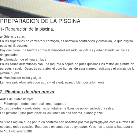
PREPARACION DE LA PISCINA
1- Reparación de la piscina.
a-
Grietas y suras.
En las superficies de cemento y hormigón, es normal la contracción y dilatación, lo que origina
posibles filtraciones.
Hay que crear una barrera contra la humedad sellando las grietas y rehabilitando las zonas
desgastadas.
b-
Eliminación de pintura antigua
En las zonas defectuosas con una raqueta o cepillo de púas quitamos los restos de pintura en
paredes y suelo. Después para abrir el poro lijamos, de esta manera facilitamos el anclaje de la
pintura nueva
c-
Manchas de moho y algas
Es necesario eliminarlas con agua y lejía enjuagando bien posteriormente
2- Piscinas
de obra nueva.
Antes de pintar siempre:
1-
El hormigón debe estar totalmente fraguado
2-
Las paredes y suelo deben estar totalmente libres de polvo, suciedad y sales.
Las pinturas Pyma para piscinas las tienes en dos colores, blanco y azul.
Si tienes alguna duda ponte en contacto con nosotros por mail pyma@pyma.com o a través de
nuestras redes sociales. Estaremos en cantados de ayudarte. Ya tienes tu piscina lista para el
baño. Feliz verano!!!!!!