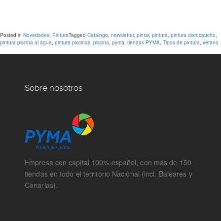
Posted in
Novedades
,
Pintura
Tagged
Catálogo
,
newsletter
,
pintar
,
pintura
,
pintura clorocaucho
,
pintura piscina al agua
,
pintura piscinas
,
piscina
,
pyma
,
tiendas PYMA
,
Tipos de pintura
,
verano
Sobre nosotros
Empresa con capital 100% español, con más de 150
tiendas en todo el territorio Nacional (incl. Baleares y
Canarias).