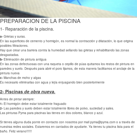
PREPARACION DE LA PISCINA
1- Reparación de la piscina.
a-
Grietas y suras.
En las superficies de cemento y hormigón, es normal la contracción y dilatación, lo que origina
posibles filtraciones.
Hay que crear una barrera contra la humedad sellando las grietas y rehabilitando las zonas
desgastadas.
b-
Eliminación de pintura antigua
En las zonas defectuosas con una raqueta o cepillo de púas quitamos los restos de pintura en
paredes y suelo. Después para abrir el poro lijamos, de esta manera facilitamos el anclaje de la
pintura nueva
c-
Manchas de moho y algas
Es necesario eliminarlas con agua y lejía enjuagando bien posteriormente
2- Piscinas
de obra nueva.
Antes de pintar siempre:
1-
El hormigón debe estar totalmente fraguado
2-
Las paredes y suelo deben estar totalmente libres de polvo, suciedad y sales.
Las pinturas Pyma para piscinas las tienes en dos colores, blanco y azul.
Si tienes alguna duda ponte en contacto con nosotros por mail pyma@pyma.com o a través de
nuestras redes sociales. Estaremos en cantados de ayudarte. Ya tienes tu piscina lista para el
baño. Feliz verano!!!!!!