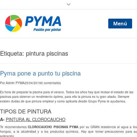
Menú
Etiqueta: pintura piscinas
Pyma pone a punto tu piscina
Por
Admin PYMA
25/04/2019
0 comentarios
Es hora de preparar la piscina para el verano. Todos los años hay que revisar el estado de las
piscinas para obtener un rendimiento óptimo, para ello la pintura es tu gran aliado. Siempre
existen dudas de que pintura emplear y como aplicarla desde Grupo Pyma te ayudamos.
TIPOS DE PINTURA
A-
PINTURA AL CLOROCAUCHO
Te recomendamos
CLOROCAUCHO PISCINAS PYMA
por su GRAN resistencia al agua a lo
hongos, a la alcalinidad y a los productos químicos. Hay que tomar precauciones para su
aplicación.