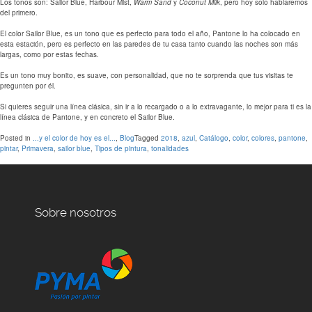
Los tonos son: Sailor Blue, Harbour Mist,
Warm Sand
y
Coconut Milk
, pero hoy solo hablaremos
del primero.
El color Sailor Blue, es un tono que es perfecto para todo el año, Pantone lo ha colocado en
esta estación, pero es perfecto en las paredes de tu casa tanto cuando las noches son más
largas, como por estas fechas.
Es un tono muy bonito, es suave, con personalidad, que no te sorprenda que tus visitas te
pregunten por él.
Si quieres seguir una línea clásica, sin ir a lo recargado o a lo extravagante, lo mejor para ti es la
línea clásica de Pantone, y en concreto el Sailor Blue.
Posted in
...y el color de hoy es el...
,
Blog
Tagged
2018
,
azul
,
Catálogo
,
color
,
colores
,
pantone
,
pintar
,
Primavera
,
sailor blue
,
Tipos de pintura
,
tonalidades
Sobre nosotros