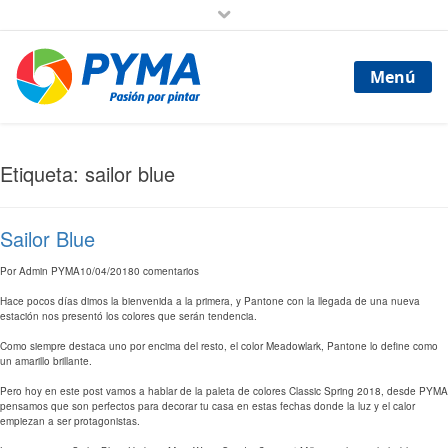
Menú
Etiqueta: sailor blue
Sailor Blue
Por
Admin PYMA
10/04/2018
0 comentarios
Hace pocos días dimos la bienvenida a la primera, y Pantone con la llegada de una nueva
estación nos presentó los colores que serán tendencia.
Como siempre destaca uno por encima del resto, el color Meadowlark, Pantone lo define como
un amarillo brillante.
Pero hoy en este post vamos a hablar de la paleta de colores Classic Spring 2018, desde PYMA
pensamos que son perfectos para decorar tu casa en estas fechas donde la luz y el calor
empiezan a ser protagonistas.