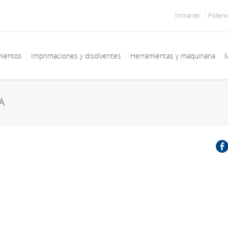
Intranet
Píden
mientos
Imprimaciones y disolventes
Herramientas y maquinaria
M
A