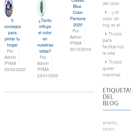
Classic
del color
Blue.
...y el
Color
Pantone
color de
5
¿Tanto
2020
hoy es el...
consejos
influye
Por
para
el color
Trucos
Admin
pintar tu
en
para
PYMA
hogar
nuestras
facilitarnos
20/12/2019
Por
vidas?
la vida
Admin
Por
Trucos
PYMA
Admin
quitar
20/02/2020
PYMA
manchas
23/01/2020
ETIQUETA
DEL
BLOG
amarillo
,
ceylon