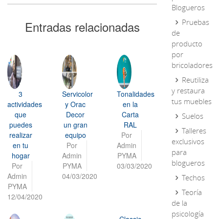
Blogueros
Pruebas
Entradas relacionadas
de
producto
por
bricoladores
Reutiliza
y restaura
3
Servicolor
Tonalidades
tus muebles
actividades
y Orac
en la
que
Decor
Carta
Suelos
puedes
un gran
RAL
Talleres
realizar
equipo
Por
exclusivos
en tu
Por
Admin
para
hogar
Admin
PYMA
blogueros
Por
PYMA
03/03/2020
Admin
04/03/2020
Techos
PYMA
Teoría
12/04/2020
de la
psicología