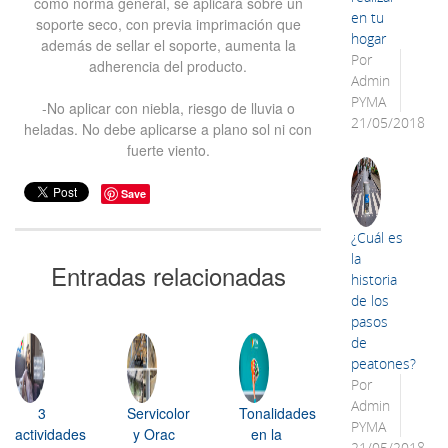
como norma general, se aplicará sobre un
en tu
soporte seco, con previa imprimación que
hogar
además de sellar el soporte, aumenta la
Por
adherencia del producto.
Admin
PYMA
-No aplicar con niebla, riesgo de lluvia o
21/05/2018
heladas. No debe aplicarse a plano sol ni con
fuerte viento.
Save
¿Cuál es
la
Entradas relacionadas
historia
de los
pasos
de
peatones?
Por
Admin
3
Servicolor
Tonalidades
PYMA
actividades
y Orac
en la
21/05/2018