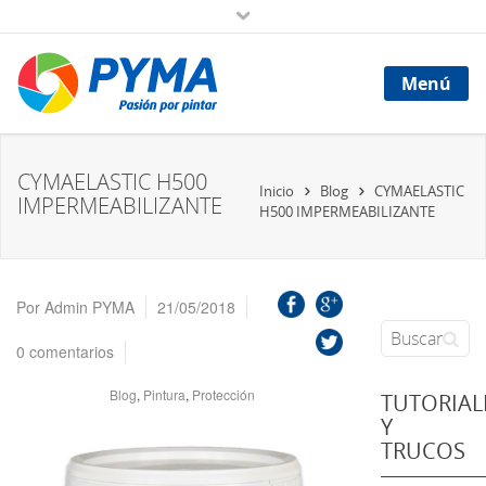
Menú
CYMAELASTIC H500
Inicio
Blog
CYMAELASTIC
IMPERMEABILIZANTE
H500 IMPERMEABILIZANTE
Por
Admin PYMA
21/05/2018
0 comentarios
Blog
,
Pintura
,
Protección
TUTORIAL
Y
TRUCOS