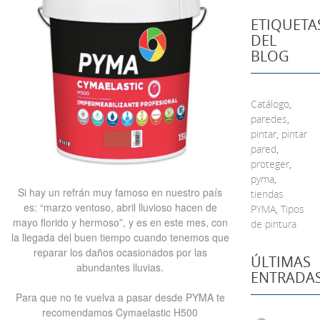
ETIQUETA
DEL
BLOG
Catálogo
,
paredes
,
pintar
,
pintar
pared
,
proteger
,
pyma
,
Si hay un refrán muy famoso en nuestro país
tiendas
es: “marzo ventoso, abril lluvioso hacen de
PYMA
,
Tipos
mayo florido y hermoso”, y es en este mes, con
de pintura
la llegada del buen tiempo cuando tenemos que
reparar los daños ocasionados por las
ÚLTIMAS
abundantes lluvias.
ENTRADA
Para que no te vuelva a pasar desde PYMA te
recomendamos Cymaelastic H500