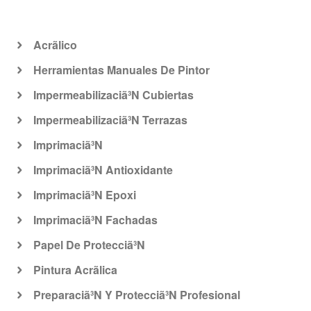
Acrã­lico
Herramientas Manuales De Pintor
Impermeabilizaciã³N Cubiertas
Impermeabilizaciã³N Terrazas
Imprimaciã³N
Imprimaciã³N Antioxidante
Imprimaciã³N Epoxi
Imprimaciã³N Fachadas
Papel De Protecciã³N
Pintura Acrã­lica
Preparaciã³N Y Protecciã³N Profesional