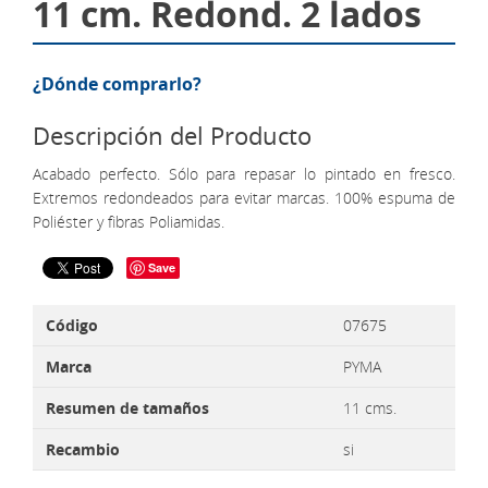
11 cm. Redond. 2 lados
¿Dónde comprarlo?
Descripción del Producto
Acabado perfecto. Sólo para repasar lo pintado en fresco.
Extremos redondeados para evitar marcas. 100% espuma de
Poliéster y fibras Poliamidas.
Save
Código
07675
Marca
PYMA
Resumen de tamaños
11 cms.
Recambio
si