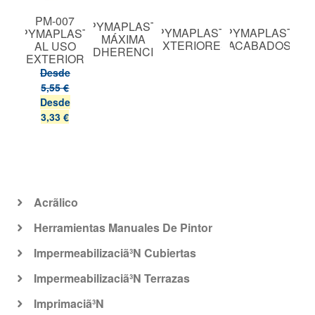
NY
PM-007
PYMAPLAST
PYMAPLAST
PYMAPLAST
PY
WG
PYMAPLAST
MÁXIMA
EXTERIORES
ACABADOS
AL
BA
AL USO
ADHERENCIA
OSSO
EXTERIOR
M2
Desde
5,55 €
Desde
3,33 €
Acrã­lico
Herramientas Manuales De Pintor
Impermeabilizaciã³N Cubiertas
Impermeabilizaciã³N Terrazas
Imprimaciã³N