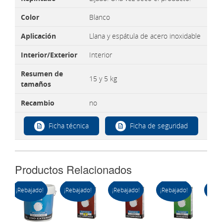
Color
Blanco
Aplicación
Llana y espátula de acero inoxidable
Interior/Exterior
Interior
Resumen de
15 y 5 kg
tamaños
Recambio
no
Ficha técnica
Ficha de seguridad
Productos Relacionados
¡Rebajado!
¡Rebajado!
¡Rebajado!
¡Rebajado!
¡Reba