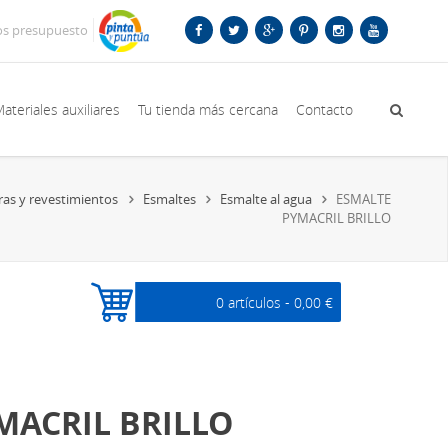
os presupuesto
ateriales auxiliares
Tu tienda más cercana
Contacto
ras y revestimientos
Esmaltes
Esmalte al agua
ESMALTE
PYMACRIL BRILLO
0 artículos -
0,00 €
MACRIL BRILLO