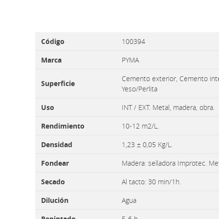
Código
100394
Marca
PYMA
Cemento exterior, Cemento interi
Superficie
Yeso/Perlita
Uso
INT / EXT. Metal, madera, obra.
Rendimiento
10-12 m2/L.
Densidad
1,23 ± 0,05 Kg/L.
Fondear
Madera: selladora Improtec. Met
Secado
Al tacto: 30 min/1h.
Dilución
Agua
Repintado
5-6 h.