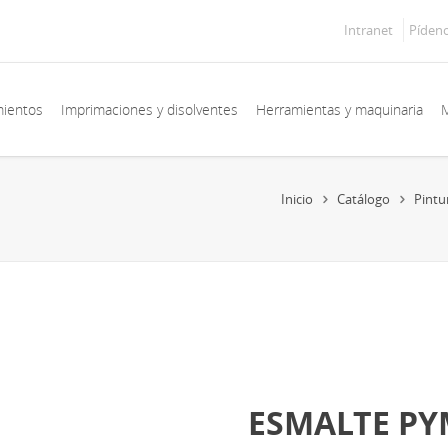
Intranet
Píden
mientos
Imprimaciones y disolventes
Herramientas y maquinaria
M
Inicio
Catálogo
Pintu
ESMALTE PY