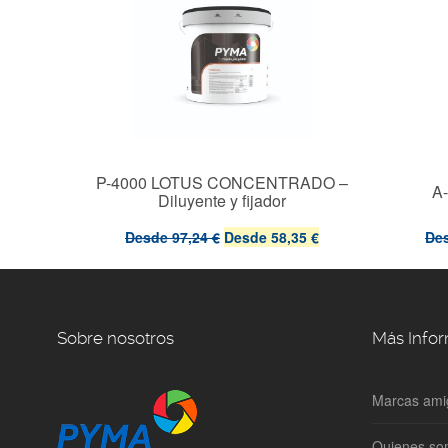
P-4000 LOTUS CONCENTRADO –
ATE
A
Diluyente y fijador
Desde
97,24 €
Desde
58,35 €
De
Sobre nosotros
Más Info
Marcas ami
Quienes s