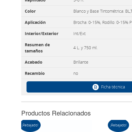
Color
Blanco y Base Tintométrica: BL,T
Aplicación
Brocha: 0-15%, Rodillo: 0-15% P
Interior/Exterior
Int/Ext
Resumen de
4 L. y 750 ml.
tamaños
Acabado
Brillante
Recambio
no
Ficha técnica
Productos Relacionados
¡Rebajado!
¡Rebajado!