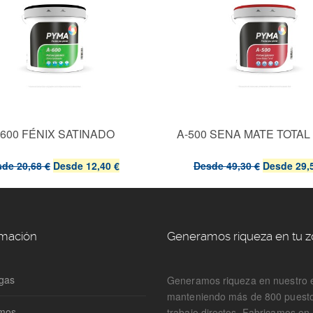
-600 FÉNIX SATINADO
A-500 SENA MATE TOTAL
sde
20,68 €
Desde
12,40 €
Desde
49,30 €
Desde
29,
rmación
Generamos riqueza en tu 
gas
Generamos riqueza en nuestro 
manteniendo más de 800 puest
omos
trabajo directos. Fabricamos e