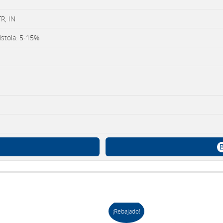
R, IN
istola: 5-15%
¡Rebajado!