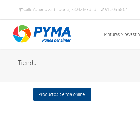
Calle Acuario 23B, Local 3, 28042 Madrid
91 305 58 04
Pinturas y revesti
Tienda
Productos tienda online