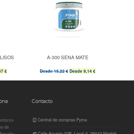
 LISOS
A-300 SENA MATE
BN
57 €
Desde
15,22 €
Desde
9,14 €
De
zona
Contacto
Central de compras Pyma
entorno
os de
Calle Acuario 23B, Local 3, 28042 Madrid
n España