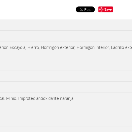
Save
or, Escayola, Hierro, Hormigón exterior, Hormigón interior, Ladrillo exter
al: Minio. Improtec antioxidante naranja