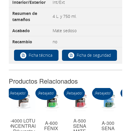
Interior/Exterior
Int/Ext
Resumen de
4 L. y 750 ml.
tamaños
Acabado
Mate sedoso
Recambio
no
Ficha técnica
Ficha de seguridad
Productos Relacionados
¡Rebajado!
¡Rebajado!
¡Rebajado!
¡Rebajado!
¡Reba
P-4000 LOTUS
A-500
RA
A-600
A-300
CONCENTRADO
SENA
B
ICA
FÉNIX
SENA