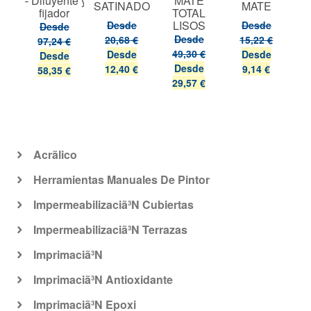
– Diluyente y
MATE
E
SATINADO
MATE
fijador
TOTAL
LISOS
Desde
Desde
Desde
Desde
20,68 €
15,22 €
97,24 €
49,30 €
Desde
Desde
Desde
Desde
12,40 €
9,14 €
58,35 €
29,57 €
Acrã­lico
Herramientas Manuales De Pintor
Impermeabilizaciã³N Cubiertas
Impermeabilizaciã³N Terrazas
Imprimaciã³N
Imprimaciã³N Antioxidante
Imprimaciã³N Epoxi