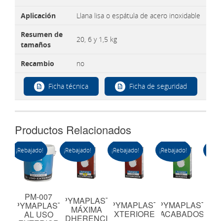
Aplicación
Llana lisa o espátula de acero inoxidable
Resumen de
20, 6 y 1,5 kg
tamaños
Recambio
no
Ficha técnica
Ficha de seguridad
Productos Relacionados
¡Rebajado!
¡Rebajado!
¡Rebajado!
¡Rebajado!
¡Reba
NY
PM-007
PYMAPLAST
PYMAPLAST
PYMAPLAST
PY
WG
PYMAPLAST
MÁXIMA
EXTERIORES
ACABADOS
AL
BA
AL USO
ADHERENCIA