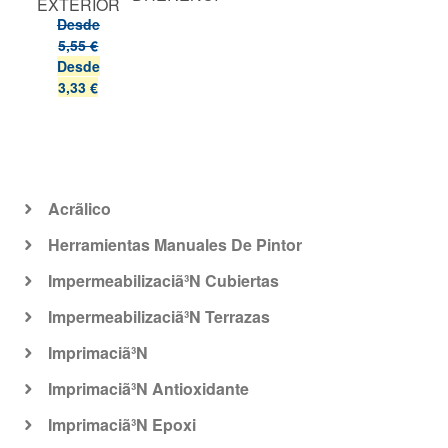
OSSO
EXTERIOR
M2
Desde
5,55 €
Desde
3,33 €
Acrã­lico
Herramientas Manuales De Pintor
Impermeabilizaciã³N Cubiertas
Impermeabilizaciã³N Terrazas
Imprimaciã³N
Imprimaciã³N Antioxidante
Imprimaciã³N Epoxi