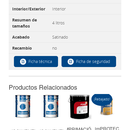
Interior/Exterior
Interior
Resumen de
4 litros
tamaños
Acabado
Satinado
Recambio
no
Ficha técnica
Ficha de seguridad
Productos Relacionados
¡Rebajado!
imPROTEC
IMPRIMACIÓN