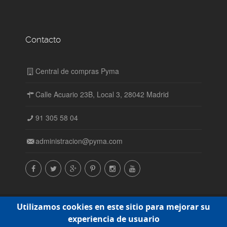
Contacto
Central de compras Pyma
Calle Acuario 23B, Local 3, 28042 Madrid
91 305 58 04
administracion@pyma.com
© Central de compras Pyma SL. Todos los derechos
Utilizamos cookies en este sitio para mejorar su
reservados. 2015-2016 |
Política de cookies
experiencia de usuario