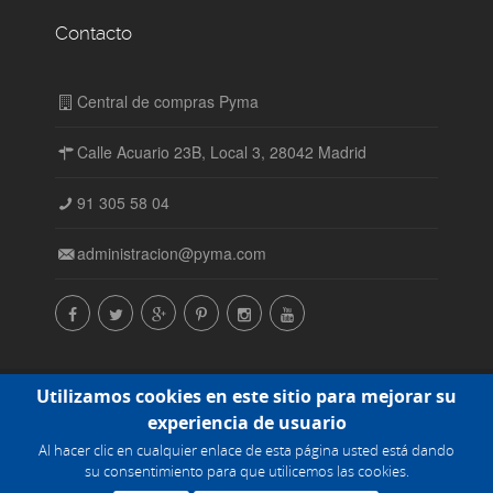
Contacto
Central de compras Pyma
Calle Acuario 23B, Local 3, 28042 Madrid
91 305 58 04
administracion@pyma.com
© Central de compras Pyma SL. Todos los derechos
Utilizamos cookies en este sitio para mejorar su
reservados. 2015-2016 |
Política de cookies
experiencia de usuario
Al hacer clic en cualquier enlace de esta página usted está dando
Powered by
su consentimiento para que utilicemos las cookies.