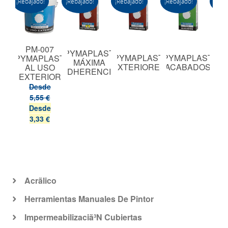
¡Rebajado!
¡Rebajado!
¡Rebajado!
¡Rebajado!
¡Reba
NY
PM-007
PYMAPLAST
PYMAPLAST
PYMAPLAST
PY
WG
PYMAPLAST
MÁXIMA
EXTERIORES
ACABADOS
AL
BA
AL USO
ADHERENCIA
OSSO
EXTERIOR
M2
Desde
5,55 €
Desde
3,33 €
Acrã­lico
Herramientas Manuales De Pintor
Impermeabilizaciã³N Cubiertas