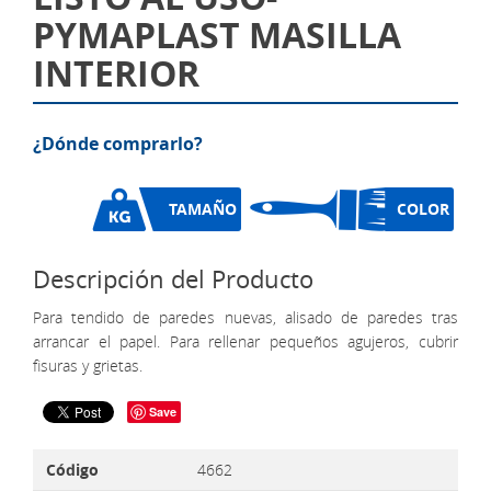
PYMAPLAST MASILLA
INTERIOR
¿Dónde comprarlo?
TAMAÑO
COLOR
Descripción del Producto
Para tendido de paredes nuevas, alisado de paredes tras
arrancar el papel. Para rellenar pequeños agujeros, cubrir
fisuras y grietas.
Save
Código
4662