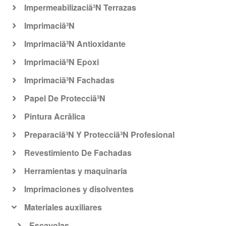
Impermeabilizaciã³N Terrazas
Imprimaciã³N
Imprimaciã³N Antioxidante
Imprimaciã³N Epoxi
Imprimaciã³N Fachadas
Papel De Protecciã³N
Pintura Acrã­lica
Preparaciã³N Y Protecciã³N Profesional
Revestimiento De Fachadas
Herramientas y maquinaria
Imprimaciones y disolventes
Materiales auxiliares
Escayolas