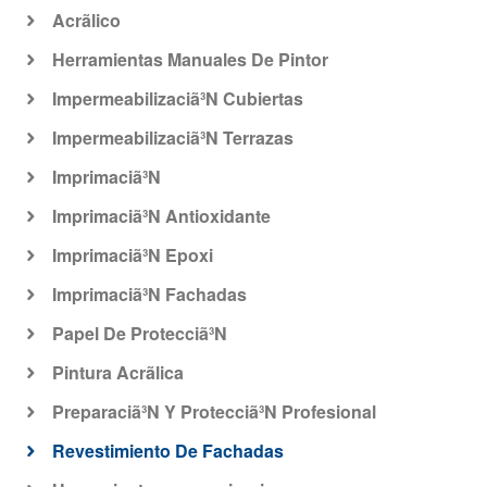
Acrã­lico
Herramientas Manuales De Pintor
Impermeabilizaciã³N Cubiertas
Impermeabilizaciã³N Terrazas
Imprimaciã³N
Imprimaciã³N Antioxidante
Imprimaciã³N Epoxi
Imprimaciã³N Fachadas
Papel De Protecciã³N
Pintura Acrã­lica
Preparaciã³N Y Protecciã³N Profesional
Revestimiento De Fachadas