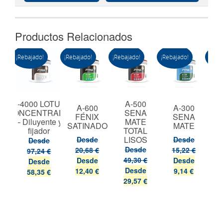
Productos Relacionados
¡Rebajado!
¡Rebajado!
¡Rebajado!
¡Rebajado!
¡Reba
P-4000 LOTUS
A-500
RA
A-600
A-300
CONCENTRADO
SENA
B
ICA
FÉNIX
SENA
– Diluyente y
MATE
E
SATINADO
MATE
fijador
TOTAL
LISOS
Desde
Desde
Desde
Desde
20,68 €
15,22 €
97,24 €
49,30 €
Desde
Desde
Desde
Desde
12,40 €
9,14 €
58,35 €
29,57 €